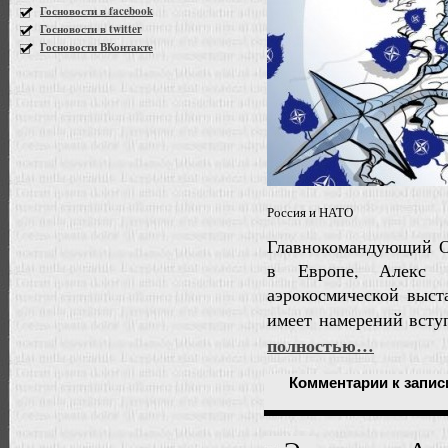
Госновости в facebook
Госновости в twitter
Госновости ВКонтакте
Россия и НАТО
Главнокомандующий 
в Европе, Алекс Г
аэрокосмической выст
имеет намерений всту
полностью…
Комментарии
к запис