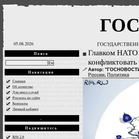
ГО
05.08.2026
ГОСУДАРСТВЕНН
Главком НАТО в
Поиск
конфликтовать 
Автор: "ГОСНОВОСТИ" |
Навигация
России
,
Политика
Главная
Об агентстве
Для пресс-служб
Реклама на сайте
Контакты
Личный кабинет
.
Подпишитесь
RSS 2.0