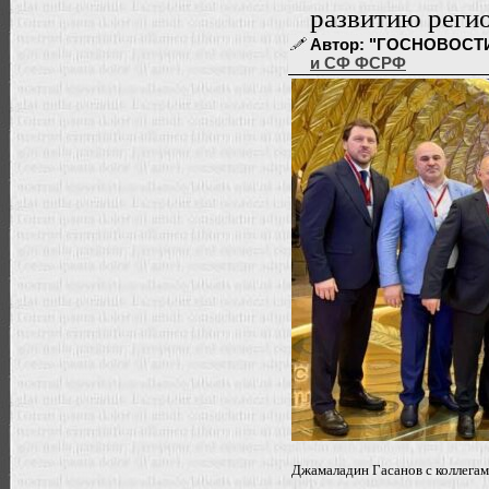
развитию реги
Автор: "ГОСНОВОСТИ" |
и СФ ФСРФ
Джамаладин Гасанов с коллега