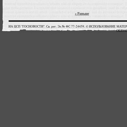
« Раньше
ИА ЦСП "ГОСНОВОСТИ". Св. рег. Эл № ФС 77-24459. © ИСПОЛЬЗОВАНИЕ М
ОБЯЗАТ