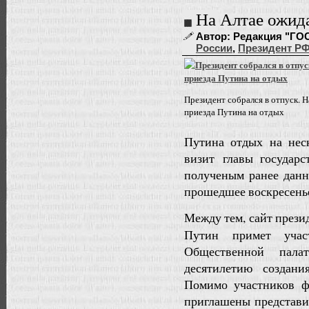
На Алтае ожид
Автор: Редакция "ГОС
России
,
Президент Р
Президент собрался в отпуск. 
приезда Путина на отдых
Путина отдых на нес
визит главы государ
полученым ранее данн
прошедшее воскресень
Между тем, сайт прези
Путин примет учас
Общественной пала
десятилетию создани
Помимо участников ф
приглашены представи