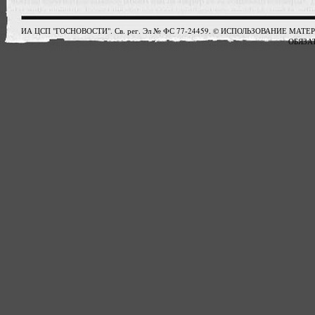
ИА ЦСП "ГОСНОВОСТИ". Св. рег. Эл № ФС 77-24459. © ИСПОЛЬЗОВАНИЕ М
ОБЯЗАТ