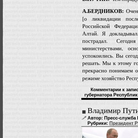
А.БЕРДНИКОВ:
Очен
[о ликвидации посл
Российской Федерац
Алтай. Я докладывал
пострадал. Сегод
министерствами, ос
успокоились. Вы сего
решать. Мы к этому го
прекрасно понимаем о
режиме хозяйство Рес
Комментарии
к запи
губернатора Республи
Владимир Пути
Автор: Пресс-служба П
Рубрики:
Президент 