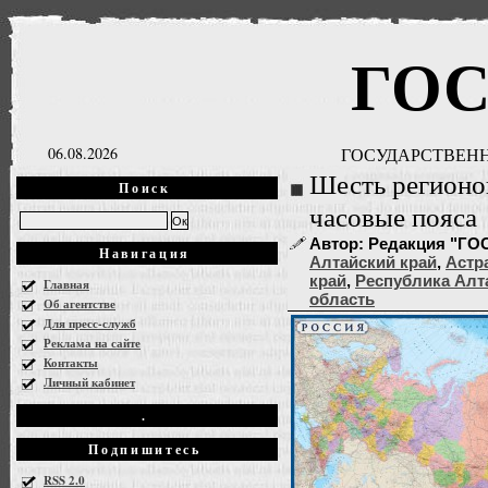
ГО
06.08.2026
ГОСУДАРСТВЕНН
Шесть регионо
Поиск
часовые пояса
Автор: Редакция "ГОС
Навигация
Алтайский край
,
Астр
край
,
Республика Алт
Главная
область
Об агентстве
Для пресс-служб
Реклама на сайте
Контакты
Личный кабинет
.
Подпишитесь
RSS 2.0