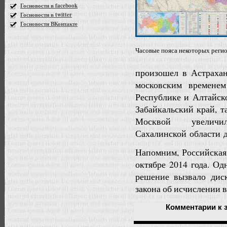
Госновости в facebook
Госновости в twitter
Госновости ВКонтакте
Часовые пояса некоторых реги
произошел в Астрахан
московским времене
Республике и Алтайско
Забайкальский край, т
Москвой увел
Сахалинской области д
Напомним, Российская
октябре 2014 года. О
решение вызвало дис
закона об исчислении в
Комментарии
к 