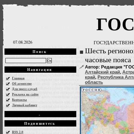
ГО
07.08.2026
ГОСУДАРСТВЕНН
Шесть регионо
Поиск
часовые пояса
Автор: Редакция "ГОСН
Навигация
Алтайский край
,
Астр
край
,
Республика Алт
Главная
область
Об агентстве
Для пресс-служб
Реклама на сайте
Контакты
Личный кабинет
.
Подпишитесь
RSS 2.0