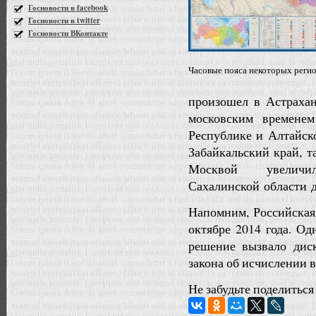
Госновости в facebook
Госновости в twitter
Госновости ВКонтакте
Часовые пояса некоторых реги
произошел в Астрахан
московским времене
Республике и Алтайско
Забайкальский край, т
Москвой увел
Сахалинской области д
Напомним, Российская
октябре 2014 года. О
решение вызвало дис
закона об исчислении в
Не забудьте поделиться