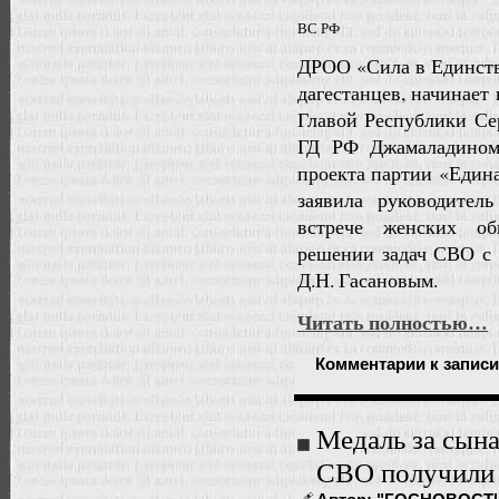
ВС РФ
ДРОО «Сила в Единств
дагестанцев, начинает
Главой Республики С
ГД РФ Джамаладином 
проекта партии «Един
заявила руководител
встрече женских об
решении задач СВО с 
Д.Н. Гасановым.
Читать полностью…
Комментарии
к записи
Медаль за сын
СВО получили 