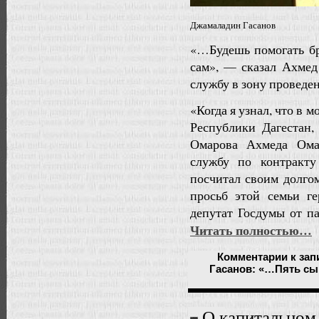
Джамаладин Гасанов
«…Будешь помогать бр
сам», — сказал Ахмед
службу в зону проведе
«Когда я узнал, что в 
Республики Дагестан,
Омарова Ахмеда Омар
службу по контракту
посчитал своим долго
просьб этой семьи г
депутат Госдумы от п
Читать полностью…
Комментарии
к зап
Гасанов: «…Пять сы
О капитальном 