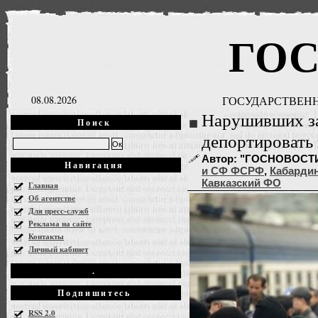
ГО
08.08.2026
ГОСУДАРСТВЕНН
Нарушивших за
Поиск
депортировать 
Автор: "ГОСНОВОСТИ" |
Навигация
и СФ ФСРФ
,
Кабардин
Кавказский ФО
Главная
Об агентстве
Для пресс-служб
Реклама на сайте
Контакты
Личный кабинет
.
Подпишитесь
RSS 2.0