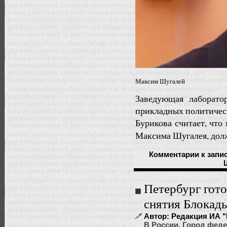
Максим Шугалей
Заведующая лаборато
прикладных политичес
Бурикова считает, что
Максима Шугалея, дол
Комментарии
к запи
Петербург гот
снятия Блокад
Автор: Редакция ИА "
В России
,
Город феде