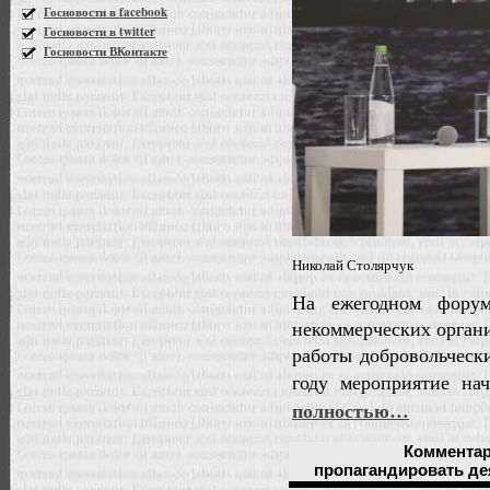
Госновости в facebook
Госновости в twitter
Госновости ВКонтакте
Николай Столярчук
На ежегодном форум
некоммерческих органи
работы добровольческ
году мероприятие на
полностью…
Коммента
пропагандировать д