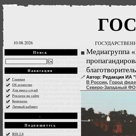
ГО
10.08.2026
ГОСУДАРСТВЕНН
Медиагруппа «
Поиск
пропагандиров
благотворите
Навигация
Автор: Редакция ИА "
Главная
В России
,
Город феде
Об агентстве
Северо-Западный ФО
Для пресс-служб
Реклама на сайте
Контакты
Личный кабинет
.
Подпишитесь
RSS 2.0