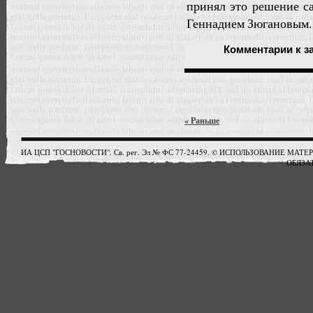
принял это решение са
Геннадием Зюгановым
Комментарии
к з
« Раньше
ИА ЦСП "ГОСНОВОСТИ". Св. рег. Эл № ФС 77-24459. © ИСПОЛЬЗОВАНИЕ М
ОБЯЗАТ