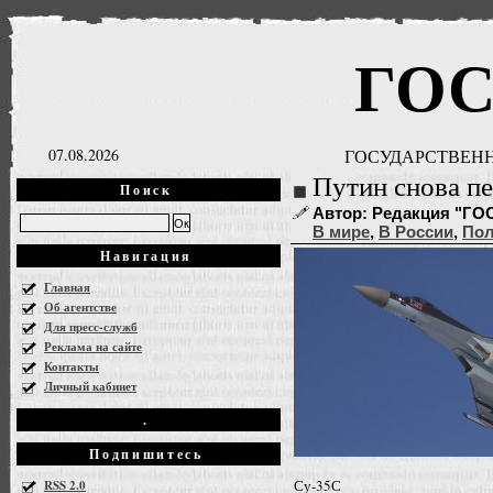
ГО
07.08.2026
ГОСУДАРСТВЕНН
Путин снова п
Поиск
Автор: Редакция "ГОСН
В мире
,
В России
,
Пол
Навигация
Главная
Об агентстве
Для пресс-служб
Реклама на сайте
Контакты
Личный кабинет
.
Подпишитесь
Су-35С
RSS 2.0