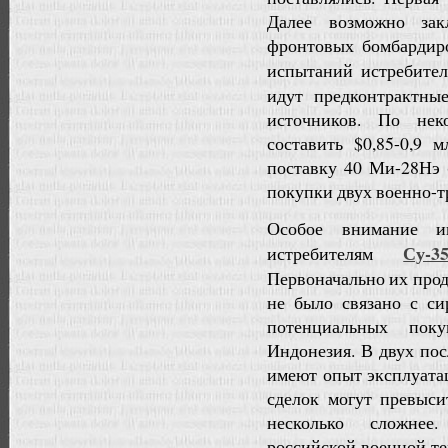
Далее возможно за
фронтовых бомбардир
испытаний истребите
идут предконтрактны
источников. По нек
составить $0,85-0,9
поставку 40 Ми-28Нэ (
покупки двух военно-
Особое внимание и
Су-3
истребителям
Первоначально их прод
не было связано с си
потенциальных пок
Индонезия. В двух по
имеют опыт эксплуата
сделок могут превыси
несколько сложнее
российской военной те