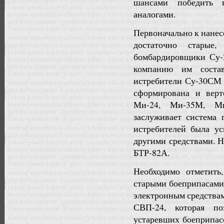
шансами победить 
аналогами.
Первоначально к нане
достаточно старые
бомбардировщики Су-
компанию им соста
истребители Су-30СМ 
сформирована и верт
Ми-24, Ми-35М, Ми
заслуживает система
истребителей была у
другими средствами. Н
БТР-82А.
Необходимо отметить
старыми боеприпасами,
электронным средствам
СВП-24, которая по
устаревших боеприпас