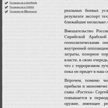
Госновости в facebook
Госновости в twitter
реальных боевых ус
Госновости ВКонтакте
результате экспорт те
ближайшие несколько л
Вмешательство Росс
Сирийской Арабской
геополитическими о
внутренней оппозиции
затраты, позорное по
власти, в свою очеред
что с терроризмом луч
пока он придет в наш 
Впрочем, помимо чи
прибыли и экономическ
глава «Ростеха» Серге
повышается в период
оружие, имеющее ре