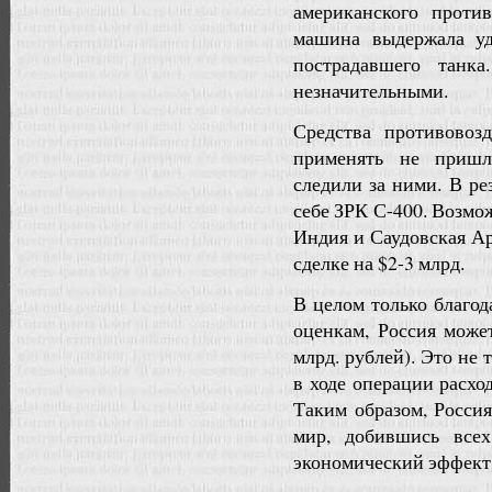
американского проти
машина выдержала уд
пострадавшего танка
незначительными.
Средства противово
применять не пришл
следили за ними. В ре
себе ЗРК С-400. Возмо
Индия и Саудовская Ар
сделке на $2-3 млрд.
В целом только благо
оценкам, Россия може
млрд. рублей). Это не
в ходе операции расхо
Таким образом, Россия
мир, добившись все
экономический эффект