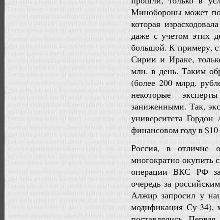
прошли, только в у
Минобороны может пот
которая израсходовал
даже с учетом этих д
большой. К примеру, 
Сирии и Ираке, тольк
млн. в день. Таким об
(более 200 млрд. руб
некоторые экспер
заниженными. Так, эк
университета Гордон 
финансовом году в $10
Россия, в отличие
многократно окупить с
операции ВКС РФ зак
очередь за российски
Алжир запросил у на
модификация Су-34), 
поставлялись. Первая 