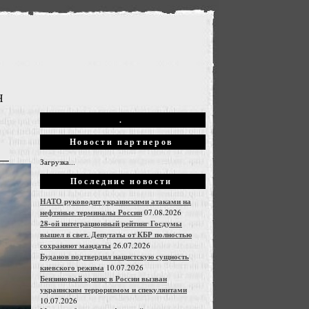
Н
.
Новости партнеров
Загрузка...
Последние новости
НАТО руководит украинскими атаками на
нефтяные терминалы России
07.08.2026
28-ой интеграционный рейтинг Госдумы
вышел в свет. Депутаты от КБР полностью
сохраняют мандаты
26.07.2026
Буданов подтвердил нацистскую сущность
киевского режима
10.07.2026
Бензиновый кризис в России вызван
украинским терроризмом и спекулянтами
10.07.2026