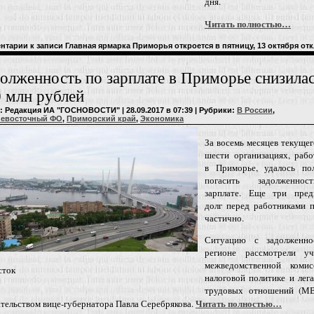
дня.
Читать полностью…
нтарии
к записи Главная ярмарка Приморья откроется в пятницу, 13 октября
отк
олженность по зарплате в Приморье снизилас
 млн рублей
: Редакция ИА "ГОСНОВОСТИ" | 28.09.2017 в 07:39 | Рубрики:
В России
,
невосточный ФО
,
Приморский край
,
Экономика
За восемь месяцев текущег
шести организациях, раб
в Приморье, удалось по
погасить задолженно
зарплате. Еще три пред
долг перед работниками п
частично.
Ситуацию с задолженн
регионе рассмотрели уч
межведомственной коми
сток
налоговой политике и лег
трудовых отношений (М
Читать полностью…
тельством вице-губернатора Павла Серебрякова.