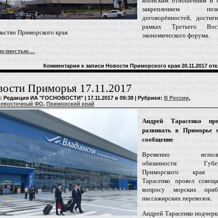
японским отношениям и я
закреплением пози
договорённостей, достиг
рамках Третьего Вост
ьство Приморского края
экономического форума.
полностью…
Комментарии
к записи Новости Приморского края 20.11.2017
отк
ости Приморья 17.11.2017
: Редакция ИА "ГОСНОВОСТИ" | 17.11.2017 в 09:38 | Рубрики:
В России
,
невосточный ФО
,
Приморский край
Андрей Тарасенко пре
развивать в Приморье 
сообщение
Временно исполн
обязанности Губер
Приморского края 
Тарасенко провел совещ
вопросу морских приб
пассажирских перевозок.
Андрей Тарасенко подчерк