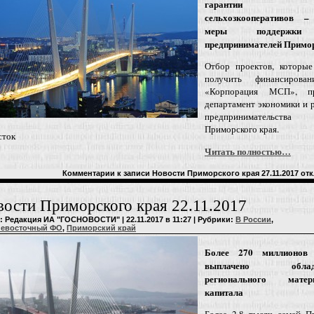
гарантии 
сельхозкооперативов 
меры поддержк
предпринимателей Примо
Отбор проектов, которые
получить финансирова
«Корпорация МСП», пр
департамент экономики и 
предпринимательства
Приморского края.
сток
Читать полностью…
Комментарии
к записи Новости Приморского края 27.11.2017
отк
ости Приморского края 22.11.2017
: Редакция ИА "ГОСНОВОСТИ" | 22.11.2017 в 11:27 | Рубрики:
В России
,
невосточный ФО
,
Приморский край
Более 270 миллионов 
выплачено облада
регионального матери
капитала