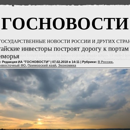
ГОСНОВОСТИ
ГОСУДАРСТВЕННЫЕ НОВОСТИ РОССИИ И ДРУГИХ СТРА
айские инвесторы построят дорогу к портам
иморья
: Редакция ИА "ГОСНОВОСТИ" | 07.02.2018 в 14:11 | Рубрики:
В России
,
невосточный ФО
,
Приморский край
,
Экономика