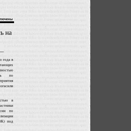
лючены
ь на
о года в
отающих
лностью
сть по
приятия
огасили
остью в
астники
ссии по
ализации
ВК) под