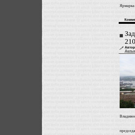
Ярмарка
Комме
Зад
210
Автор
Даль
Владиво
председа