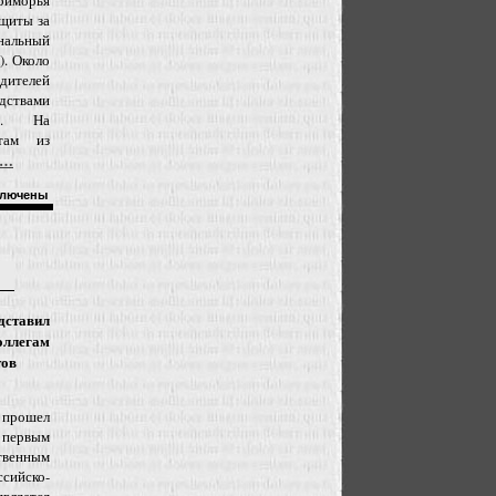
риморья
ащиты за
нальный
). Около
дителей
дствами
ки. На
там из
ю…
лючены
дставил
оллегам
тов
 прошел
 первым
твенным
ийско-