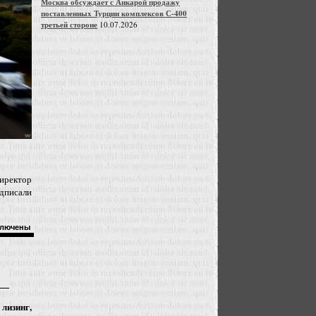
Москва обсуждает с Анкарой продажу
поставленных Турции комплексов С-400
третьей стороне
10.07.2026
иректор
дписали
лючены
изинг,