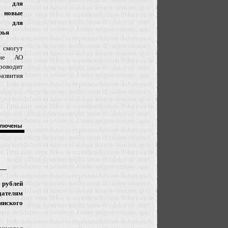
для
– новые
и для
рья
 смогут
ние АО
оводит
развития
лючены
рублей
телям
нского