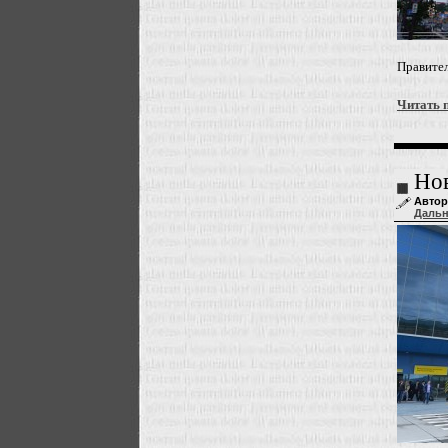
Правител
Читать 
Нов
Автор
Даль