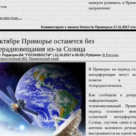
намерен развивать в Прим
сток
направление.
полностью…
Комментарии
к записи Новости Приморья 17.11.2017
отк
ктябре Приморье останется без
ерадиовещания из-за Солнца
: Редакция ИА "ГОСНОВОСТИ" | 12.10.2017 в 05:59 | Рубрики:
В России
,
невосточный ФО
,
Приморский край
В Приморье на период со
интерференции могут во
помехи в пр
телерадиосигналов.
Как сообщили в депар
информатизац
телекоммуникаций Прим
период сезонного явл
солнечной интерфере
Солнце, спутник связи и 
антенна наземного ретран
выстраиваются на одной л