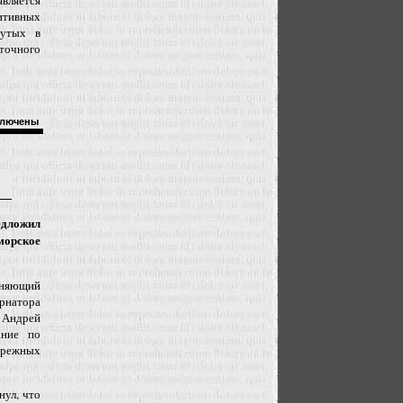
вляется
тивных
нутых в
очного
лючены
дложил
морское
яющий
натора
Андрей
ание по
режных
нул, что