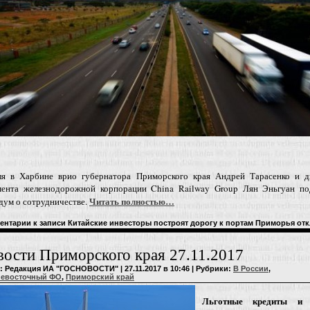
ля в Харбине врио губернатора Приморского края Андрей Тарасенко и д
мента железнодорожной корпорации China Railway Group Лян Эньгуан по
Читать полностью…
дум о сотрудничестве.
ентарии
к записи Китайские инвесторы построят дорогу к портам Приморья
отк
ости Приморского края 27.11.2017
: Редакция ИА "ГОСНОВОСТИ" | 27.11.2017 в 10:46 | Рубрики:
В России
,
невосточный ФО
,
Приморский край
Льготные кредиты и л