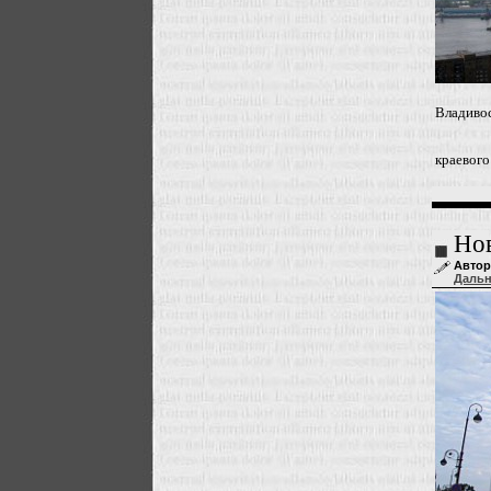
Владиво
краевого
Нов
Автор
Даль