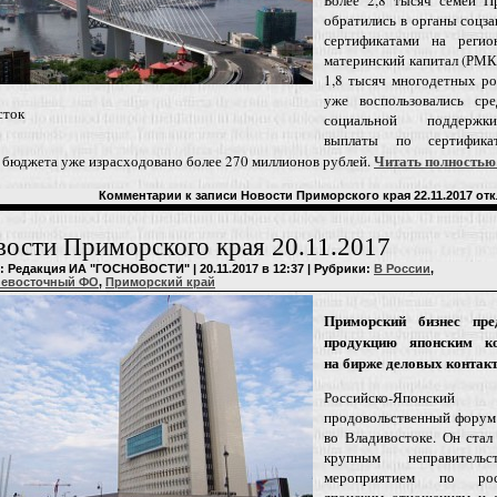
Более 2,8 тысяч семей П
обратились в органы соцз
сертификатами на регио
материнский капитал (РМК
1,8 тысяч многодетных ро
уже воспользовались сре
сток
социальной поддерж
выплаты по сертифика
Читать полность
 бюджета уже израсходовано более 270 миллионов рублей.
Комментарии
к записи Новости Приморского края 22.11.2017
отк
ости Приморского края 20.11.2017
: Редакция ИА "ГОСНОВОСТИ" | 20.11.2017 в 12:37 | Рубрики:
В России
,
невосточный ФО
,
Приморский край
Приморский бизнес пре
продукцию японским к
на бирже деловых контак
Российско-Японский
продовольственный форум
во Владивостоке. Он стал
крупным неправительс
мероприятием по росс