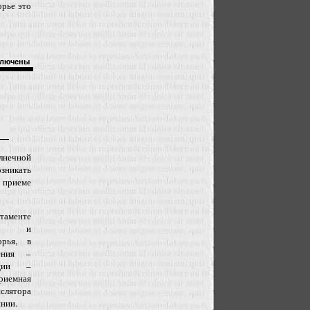
орье это
лючены
лнечной
зникать
иеме
таменте
ии и
орья, в
ения –
нции –
приемная
слятора
инии.