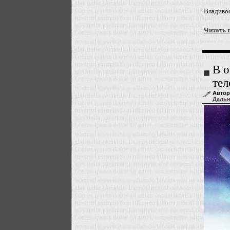
Владиво
Читать 
В о
тел
Автор
Даль