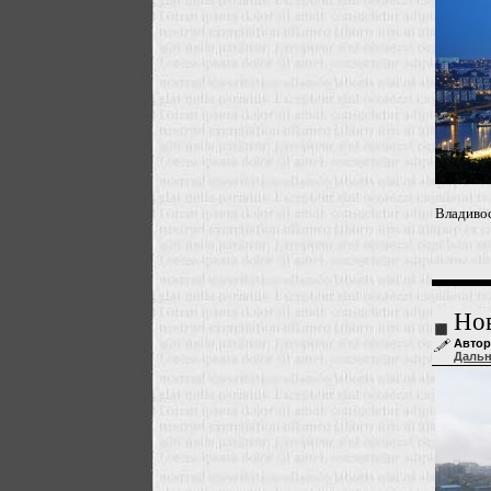
Владиво
Нов
Автор
Даль