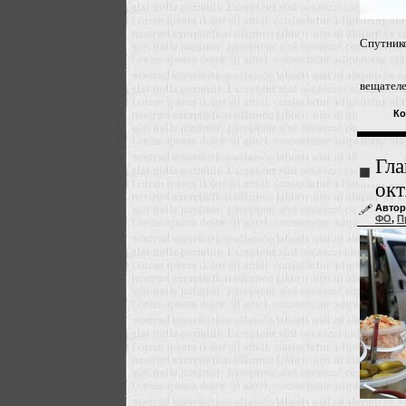
Спутник
вещател
Ко
Гла
окт
Автор
ФО
,
П