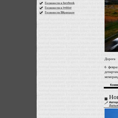
Госновости в facebook
Госновости в twitter
Госновости ВКонтакте
Дорога
6 февра
департа
меморан
Комм
Нов
Автор
Даль