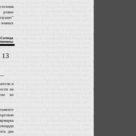
точник
ь ровно
глушит”
земных
а Солнца
ключены
 13
ители и
ести на
арке во
таменте
рговли
 ярмарка
ощади
ать два