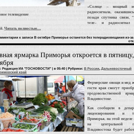
«Солнце – мощный ис
радиосигнала, оказавшис
овое телевидение
позади спутника связи, “
теле– и радиосигнал 
Читать полностью…
ей.
мментарии
к записи В октябре Приморье останется без телерадиовещания из-з
от
вная ярмарка Приморья откроется в пятницу,
ября
: Редакция ИА "ГОСНОВОСТИ" | в 05:40 | Рубрики:
В России
,
Дальневосточный
риморский край
Фермерские овощи и мед ж
гости края смогут приобр
продовольственной ярм
Владивостоке.
Как сообщили в депар
лицензирования и то
Приморья, на этой неделе
на центральной пл
Владивостока будет работ