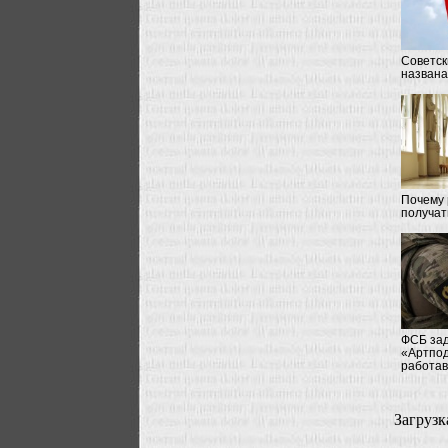
Советск
названа
Почему 
получат
ФСБ зад
«Артпод
работав
Загрузка