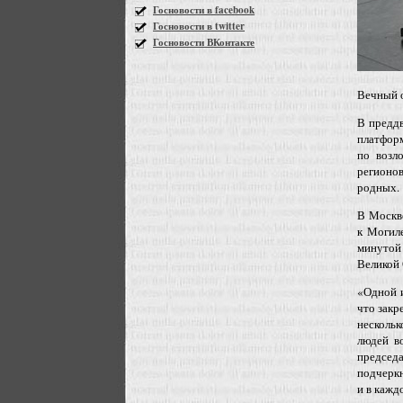
Госновости в facebook
Госновости в twitter
Госновости ВКонтакте
Вечный 
В предд
платфор
по возл
регионо
родных.
В Москве
к Могил
минутой
Великой 
«Одной и
что закр
нескольк
людей в
председ
подчеркн
и в кажд