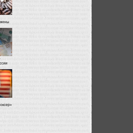
ожены
т
оссии
боксер»