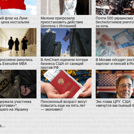
ий флаг на Луне:
Мелони пригрозила
Почти 500 украинских
 цена ностальгии
приостановить действие
беспилотников уничт
Шенгена с Испанией
за ночь
россияне ринулись
В AmCham оценили потери
В Москве обсудят рос
ь Executive MBA
бизнеса США от санкций
зарплат и пенсий в Р
против РФ
ержала участника
Пенсионный возраст могут
Экс-глава ЦРУ: США
готовки»*,
повысить еще на пять лет
«мечутся как пьяный 
шего на Украину
— экономист
...