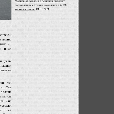
Москва обсуждает с Анкарой продажу
поставленных Турции комплексов С-400
третьей стороне
10.07.2026
ентской
ю акцию
коло 20
а» и их
ли цветы
 павших
бытиями
ти – то,
тях. Уже
е больше
отметила
ва. Она
ю семью,
 который