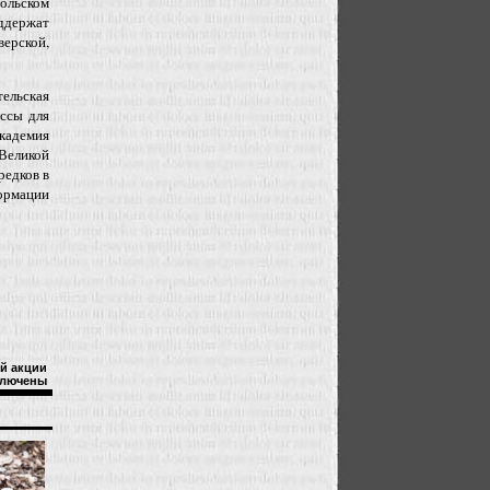
польском
ддержат
ерской,
ельская
ассы для
кадемия
Великой
редков в
формации
й акции
лючены