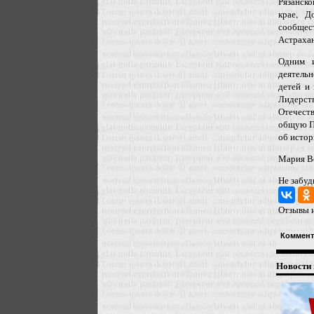
Рязанско
крае, Д
сообщес
Астрахан
Одним и
деятельн
детей и
Лидерст
Отечеств
общую По
об истор
Мария В
Не забуд
Отзывы и
Коммент
Новости 