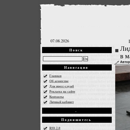
07.08.2026
Лид
Поиск
в м
Автор
Навигация
Главная
Об агентстве
Для пресс-служб
Реклама на сайте
Контакты
Личный кабинет
.
Подпишитесь
RSS 2.0