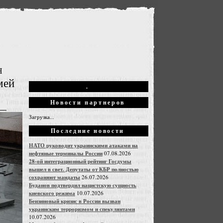
Н
мей
.
Новости партнеров
Загрузка...
Последние новости
НАТО руководит украинскими атаками на
нефтяные терминалы России
07.08.2026
28-ой интеграционный рейтинг Госдумы
вышел в свет. Депутаты от КБР полностью
сохраняют мандаты
26.07.2026
Буданов подтвердил нацистскую сущность
киевского режима
10.07.2026
Бензиновый кризис в России вызван
украинским терроризмом и спекулянтами
10.07.2026