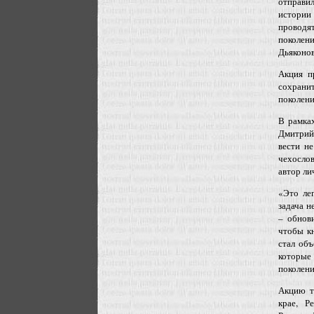
отправи
истории
проводя
поколен
Дьяконов
Акция п
сохранит
поколени
В рамка
Дмитрий
вести н
чехослов
автор ли
«Это ле
задача н
– обнов
чтобы к
стал об
которые
поколени
Акцию т
крае, Р