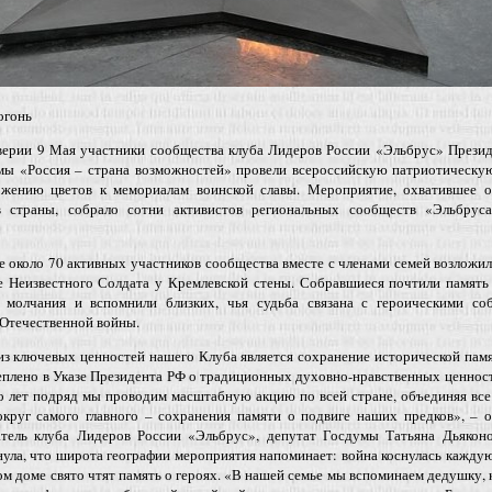
огонь
верии 9 Мая участники сообщества клуба Лидеров России «Эльбрус» Презид
мы «Россия – страна возможностей» провели всероссийскую патриотическу
ожению цветов к мемориалам воинской славы. Мероприятие, охватившее о
в страны, собрало сотни активистов региональных сообществ «Эльбрус
 около 70 активных участников сообщества вместе с членами семей возложи
е Неизвестного Солдата у Кремлевской стены. Собравшиеся почтили память
 молчания и вспомнили близких, чья судьба связана с героическими со
Отечественной войны.
з ключевых ценностей нашего Клуба является сохранение исторической памя
еплено в Указе Президента РФ о традиционных духовно-нравственных ценнос
о лет подряд мы проводим масштабную акцию по всей стране, объединяя вс
округ самого главного – сохранения памяти о подвиге наших предков», – 
атель клуба Лидеров России «Эльбрус», депутат Госдумы Татьяна Дьяконо
ула, что широта географии мероприятия напоминает: война коснулась кажду
ом доме свято чтят память о героях. «В нашей семье мы вспоминаем дедушку,