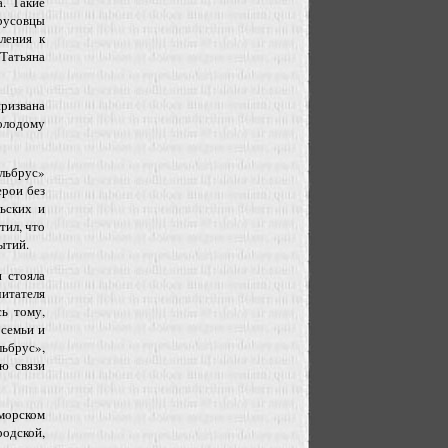
. Такие
русовцы
ления к
Татьяна
ризвана
молодому
Эльбрус»
ерои без
ьских и
тил, что
ытий.
 стояла
читателя
ь тому,
 семьи и
ьбрус»,
ю связи
морском
одской,