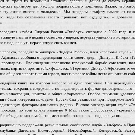
лся на фронт из небольшой алтайской деревни и дошел до самого Берлина
 служат примером для нас, для подрастающего поколения. Важно, что эльб
т эту акцию вместе с молодежью. Мы передаем эстафету памяти от поко
ию, ведь без сохранения своего прошлого нет будущего», – добавила 
а.
роводится клубом Лидеров России «Эльбрус» ежегодно с 2022 года и п
ь живую память о подвиге советского народа, передать уважение к истории 
ю и подчеркнуть неразрывную связь времен.
х проекта, победитель конкурса «Лидеры России», член исполкома клуба «
 Афанасьев сообщил о переиздании книги своего деда – Дмитрия Кибека «Г
е пропадают». Произведение посвящено героической борьбе советских, пол
ацких партизан против войск фашистской Германии. Дмитрий Афанасьев отме
чно общался с прототипами героев, посетив после войны места описанных соб
гендарная книга, на которой выросло не одно поколение. При переиздании
е только сохранить содержание, но и адаптировать формат для современного 
ить иллюстрации, шрифты и общее оформление. Особое внимание уделялос
нига была интересна молодежи. Проект был реализован при поддержке моей
ъединяющим фактором для наших родных. В свою очередь акции клуба «Эл
 проходят по всей стране накануне 9 Мая, также способствуют укреплени
й и объединению семей, что имеет особое значение», – подчеркнул он.
радиционно поддержали региональные сообщества клуба «Эльбрус» в При
еспублике Дагестан, Нижегородской, Новосибирской, Кемеровской, Белгор