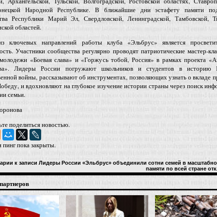
й, Архангельской, Тульской, Волгоградской, Ростовской областях, Ставро
онецкой Народной Республике. В ближайшие дни эстафету памяти по
тва Республики Марий Эл, Свердловской, Ленинградской, Тамбовской, Тв
ской областей.
з ключевых направлений работы клуба «Эльбрус» является просветит
ость. Участники сообщества регулярно проводят патриотические мастер-кл
 молодежи «Боевая слава» и «Горжусь тобой, Россия» в рамках проекта «А
ва». Лидеры России погружают школьников и студентов в историю 
енной войны, рассказывают об инструментах, позволяющих узнать о вкладе п
беду, и вдохновляют на глубокое изучение истории страны через поиск ин
ии семьи.
оронова
ьте поделиться новостью.
 пинг пока закрыты.
арии
к записи Лидеры России «Эльбрус» объединили сотни семей в масштабно
памяти по всей стране
отк
партнеров