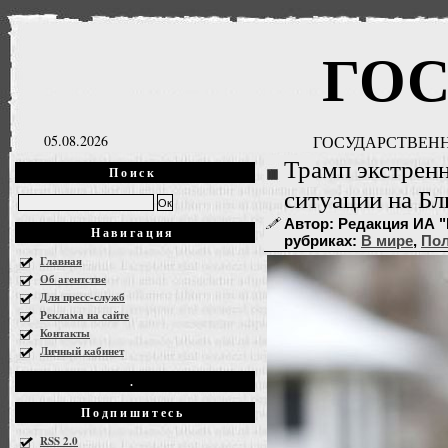
ГО
05.08.2026
ГОСУДАРСТВЕНН
Трамп экстренн
Поиск
ситуации на Б
Автор: Редакция ИА "Г
Навигация
рубриках:
В мире
,
Пол
Главная
Об агентстве
Для пресс-служб
Реклама на сайте
Контакты
Личный кабинет
.
Подпишитесь
RSS 2.0