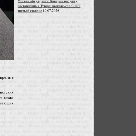
Москва обсуждает с Анкарой продажу
поставленных Турции комплексов С-400
третьей стороне
10.07.2026
претить
истских
кт также
ивающих