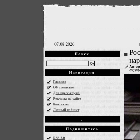
07.08.2026
Рос
Поиск
нар
Автор
ФСРФ
Навигация
Главная
Об агентстве
Для пресс-служб
Реклама на сайте
Контакты
Личный кабинет
.
Подпишитесь
RSS 2.0