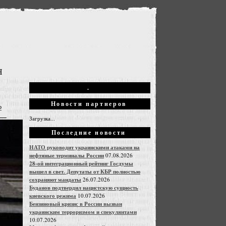
Н
.
Новости партнеров
Ф
Загрузка...
Последние новости
НАТО руководит украинскими атаками на
нефтяные терминалы России
07.08.2026
28-ой интеграционный рейтинг Госдумы
вышел в свет. Депутаты от КБР полностью
сохраняют мандаты
26.07.2026
Буданов подтвердил нацистскую сущность
киевского режима
10.07.2026
Бензиновый кризис в России вызван
украинским терроризмом и спекулянтами
10.07.2026