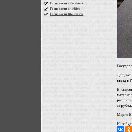
Госновости в facebook
Госновости в twitter
Госновости ВКонтакте
Государ
Депутат
въезд в 
В списо
материа
расшири
за рубеж
Мария В
Не забуд