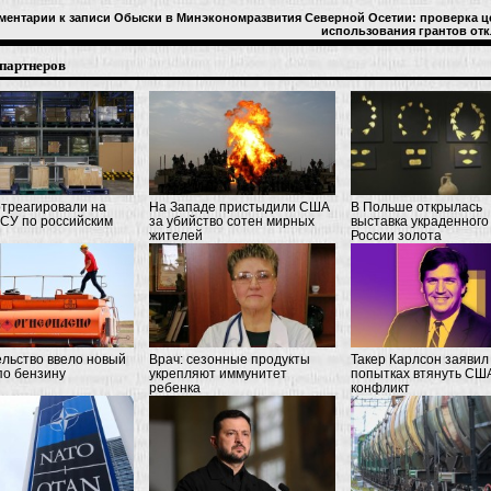
ментарии
к записи Обыски в Минэкономразвития Северной Осетии: проверка ц
использования грантов
отк
партнеров
треагировали на
На Западе пристыдили США
В Польше открылась
СУ по российским
за убийство сотен мирных
выставка украденного
жителей
России золота
льство ввело новый
Врач: сезонные продукты
Такер Карлсон заявил
по бензину
укрепляют иммунитет
попытках втянуть США
ребенка
конфликт