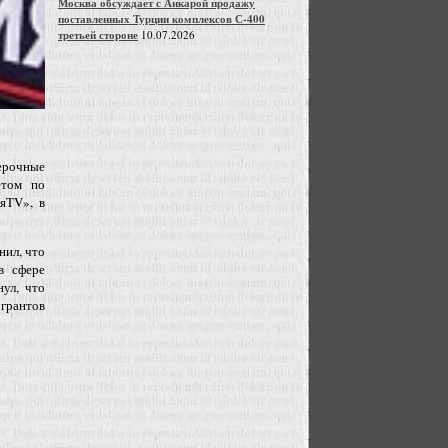
Москва обсуждает с Анкарой продажу
поставленных Турции комплексов С-400
третьей стороне
10.07.2026
ерочные
етом по
яTV», в
нил, что
в сфере
нул, что
грантов