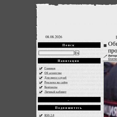
08.08.2026
Обы
Поиск
про
Автор
Осети
Навигация
Главная
Об агентстве
Для пресс-служб
Реклама на сайте
Контакты
Личный кабинет
.
Подпишитесь
RSS 2.0