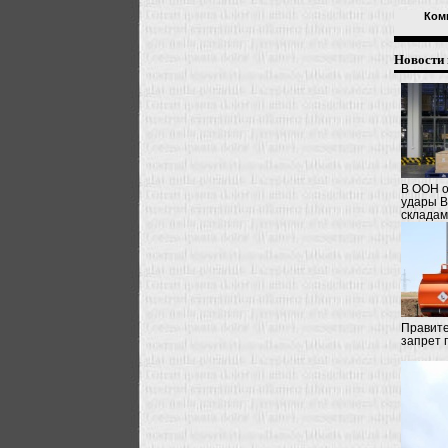
Ком
Новости 
В ООН о
удары В
складам
Правите
запрет 