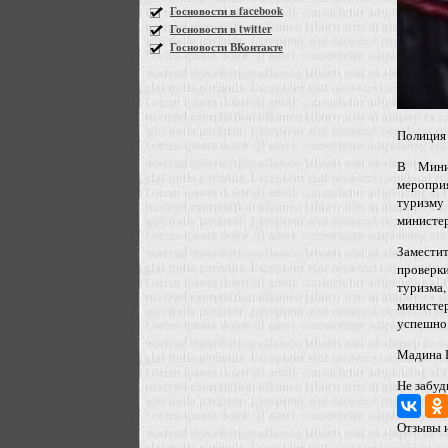
Госновости в facebook
Госновости в twitter
Госновости ВКонтакте
Полиция
В Минис
меропри
туризму
министер
Заместит
проверк
туризма
министе
успешно 
Мадина 
Не забуд
Отзывы и