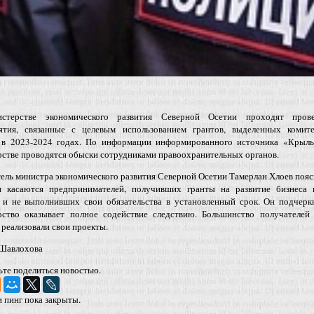
терстве экономического развития Северной Осетии проходят пров
ятия, связанные с целевым использованием грантов, выделенных комит
 в 2023-2024 годах.
По информации информированного источника «Крыль
стве проводятся обыски сотрудниками правоохранительных органов.
ель министра экономического развития Северной Осетии Тамерлан Хлоев пояс
и касаются предпринимателей, получивших гранты на развитие бизнеса 
, и не выполнивших свои обязательства в установленный срок. Он подчерк
рство оказывает полное содействие следствию. Большинство получателей 
реализовали свои проекты.
Шавлохова
ьте поделиться новостью.
 пинг пока закрыты.