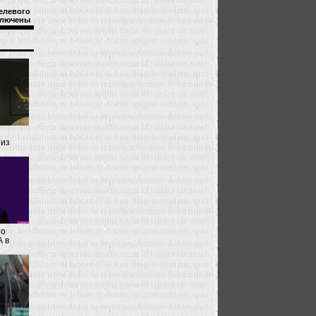
елевого
лючены
 из
 о
 в