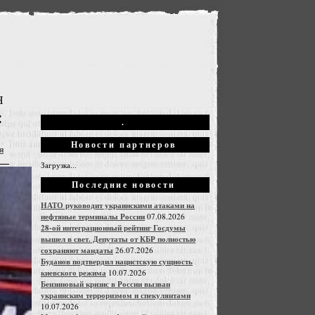
Н
:
.
Новости партнеров
я
Загрузка...
Последние новости
НАТО руководит украинскими атаками на
нефтяные терминалы России
07.08.2026
28-ой интеграционный рейтинг Госдумы
вышел в свет. Депутаты от КБР полностью
сохраняют мандаты
26.07.2026
Буданов подтвердил нацистскую сущность
киевского режима
10.07.2026
Бензиновый кризис в России вызван
украинским терроризмом и спекулянтами
10.07.2026