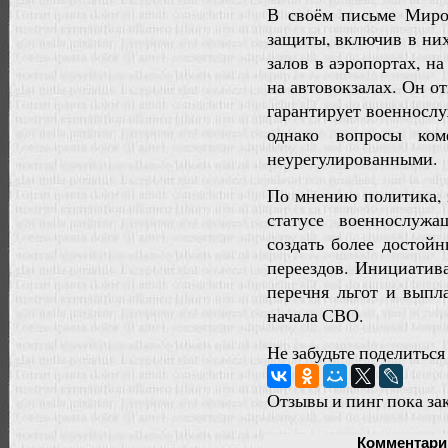
В своём письме Миро
защиты, включив в ни
залов в аэропортах, на
на автовокзалах. Он о
гарантирует военносл
однако вопросы ком
неурегулированными.
По мнению политика, з
статусе военнослуж
создать более достой
переездов. Инициатив
перечня льгот и выпл
начала СВО.
Не забудьте поделиться
Отзывы и пинг пока за
Комментари