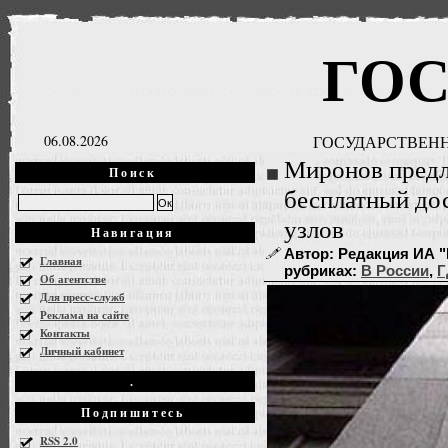
ГО
06.08.2026
ГОСУДАРСТВЕНН
Миронов пред
Поиск
бесплатный до
узлов
Навигация
Автор: Редакция ИА "Г
Главная
рубриках:
В России
,
Г
Об агентстве
Для пресс-служб
Реклама на сайте
Контакты
Личный кабинет
.
Подпишитесь
RSS 2.0