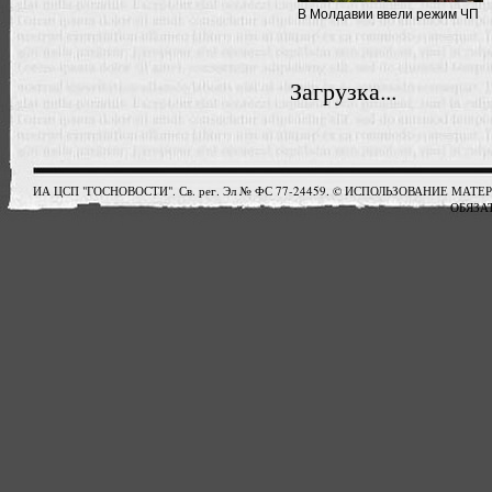
В Молдавии ввели режим ЧП
Загрузка...
ИА ЦСП "ГОСНОВОСТИ". Св. рег. Эл № ФС 77-24459. © ИСПОЛЬЗОВАНИЕ М
ОБЯЗАТ