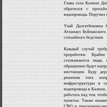
Глава села Калкни Да
обратился с прось
водопровода. Поручил 
Улай Далгатбековна 
Атланаул Буйнакского
стихийного бедствия.
Каждый случай требу
проработки. Крайн
сталкиваются люди,
обращению будет напр
инстанции. Буду де
решения этих воп
инфраструктуры в с
водопровода в Калкни,
работать над тем, что
пунктах. Также окаж
СВО и пенсионеру-инв