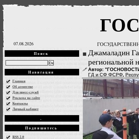
ГО
07.08.2026
ГОСУДАРСТВЕНН
Джамаладин Га
Поиск
региональной н
Автор: "ГОСНОВОСТИ" |
Навигация
ГД и СФ ФСРФ
,
Респу
Главная
Об агентстве
Для пресс-служб
Реклама на сайте
Контакты
Личный кабинет
.
Подпишитесь
RSS 2.0