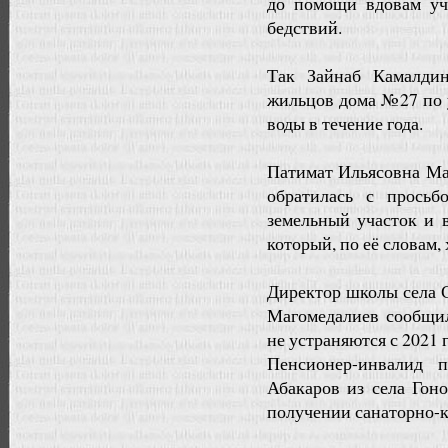
до помощи вдовам уч
бедствий.
Так Зайнаб Камалди
жильцов дома №27 по 
воды в течение года.
Патимат Ильясовна Ма
обратилась с прось
земельный участок и 
который, по её словам, 
Директор школы села 
Магомедалиев сообщил
не устраняются с 2021 
Пенсионер-инвалид 
Абакаров из села Гон
получении санаторно-