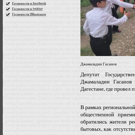
Госновости в facebook
Госновости в twitter
Госновости ВКонтакте
Джамаладин Гасанов
Депутат Государст
Джамаладин Гасанов
Дагестане, где провел 
В рамках региональной
общественной прием
обратились жители р
бытовых, как отсутств