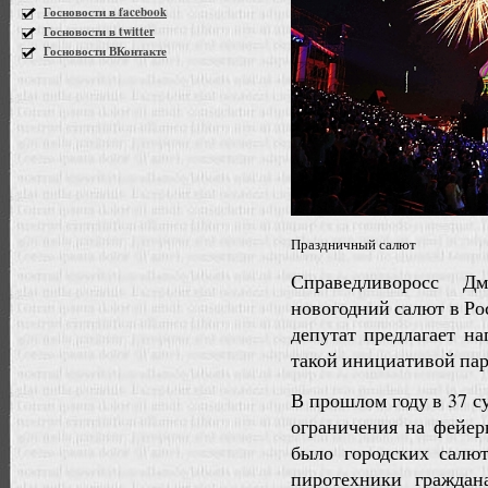
Госновости в facebook
Госновости в twitter
Госновости ВКонтакте
Праздничный салют
Справедливоросс Д
новогодний салют в Ро
депутат предлагает н
такой инициативой пар
В прошлом году в 37 
ограничения на фейер
было городских салют
пиротехники граждан