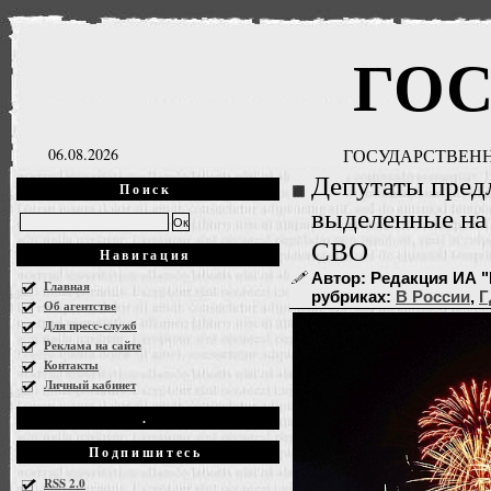
ГО
06.08.2026
ГОСУДАРСТВЕНН
Депутаты пред
Поиск
выделенные на
СВО
Навигация
Автор: Редакция ИА "Г
Главная
рубриках:
В России
,
Г
Об агентстве
Для пресс-служб
Реклама на сайте
Контакты
Личный кабинет
.
Подпишитесь
RSS 2.0