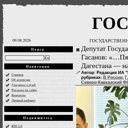
ГО
09.08.2026
ГОСУДАРСТВЕНН
Депутат Госуд
Поиск
Гасанов: «…Пя
Дагестана — н
Навигация
Автор: Редакция ИА "Г
Главная
рубриках:
В России
,
Г
Об агентстве
Северо-Кавказский Ф
Для пресс-служб
Реклама на сайте
Контакты
Личный кабинет
.
Подпишитесь
RSS 2.0