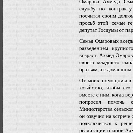
Омарова Ахмеда Омар
службу по контракту
посчитал своим долго
просьб этой семьи г
депутат Госдумы от па
Семья Омаровых всегд
разведением крупног
возраст, Ахмед Омаро
своего младшего сына
братьям, а с домашним 
От моих помощников 
хозяйство, чтобы ег
вместе с ним, когда ве
попросил помочь 
Министерства сельског
он озвучил на встрече
подключиться к реше
реализации планов Ах