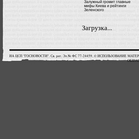
Залужный громит главные
мифы Киева и рейтинги
Зеленского
Загрузка...
ИА ЦСП "ГОСНОВОСТИ". Св. рег. Эл № ФС 77-24459. © ИСПОЛЬЗОВАНИЕ М
ОБЯЗАТ