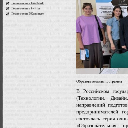
Госновости в facebook
Госновости в twitter
Госновости ВКонтакте
Образовательная программа
В Российском госуда
(Технологии. Дизай
направлений подгото
предпринимателей го
состоялась серия очн
«Образовательная п