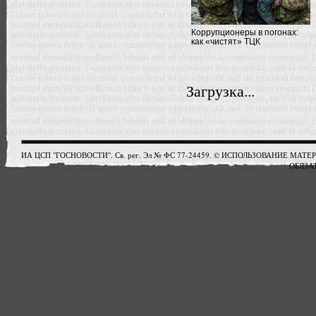
Коррупционеры в погонах:
как «чистят» ТЦК
Загрузка...
ИА ЦСП "ГОСНОВОСТИ". Св. рег. Эл № ФС 77-24459. © ИСПОЛЬЗОВАНИЕ М
ОБЯЗАТ