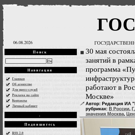
ГО
06.08.2026
ГОСУДАРСТВЕНН
30 мая состоял
Поиск
занятий в рамк
программа «Пу
Навигация
инфраструктура
Главная
Об агентстве
работают в Рос
Для пресс-служб
Москве»
Реклама на сайте
Контакты
Автор: Редакция ИА "Г
Личный кабинет
рубриках:
В России
,
Г
значения Москва
,
Цен
.
Подпишитесь
RSS 2.0