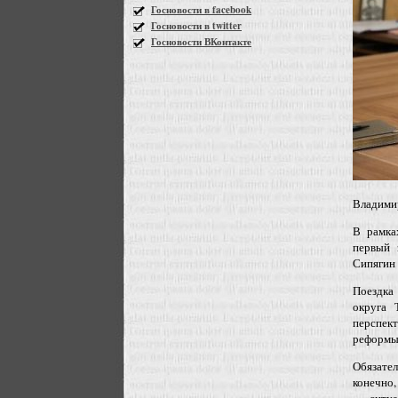
Госновости в facebook
Госновости в twitter
Госновости ВКонтакте
Владими
В рамка
первый 
Сипягин 
Поездка
округа 
перспек
реформ
Обязател
конечно,