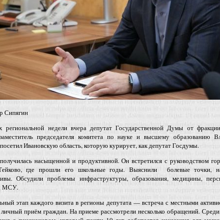
р Сипягин
х региональной недели вчера депутат Государственной Думы от фракци
заместитель председателя комитета по науке и высшему образованию В
посетил Ивановскую область, которую курирует, как депутат Госдумы.
 получилась насыщенной и продуктивной. Он встретился с руководством го
Тейково, где прошли его школьные годы. Выяснили болевые точки, н
тивы. Обсудили проблемы инфраструктуры, образования, медицины, перс
ы МСУ.
ьный этап каждого визита в регионы депутата — встреча с местными активи
 личный приём граждан. На приеме рассмотрели несколько обращений. Сред