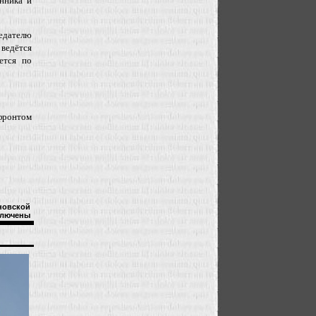
нника и
едателю
ведётся
ется по
 фронтом
новской
лючены