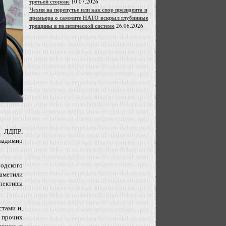
третьей стороне
10.07.2026
Чехия на перепутье или как спор президента и
премьера о саммите НАТО вскрыл глубинные
трещины в политической системе
26.06.2026
и ЛДПР,
ладимир
родского
аметили
пективы
стами и,
и прочих