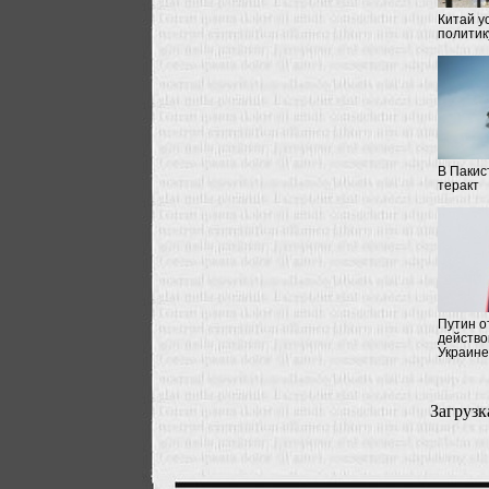
Китай у
политик
В Пакис
теракт
Путин о
действо
Украине
Загрузка