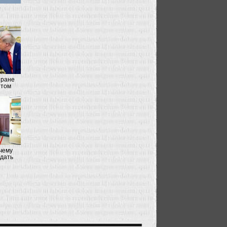
т
Иране
нтом
чему
дать