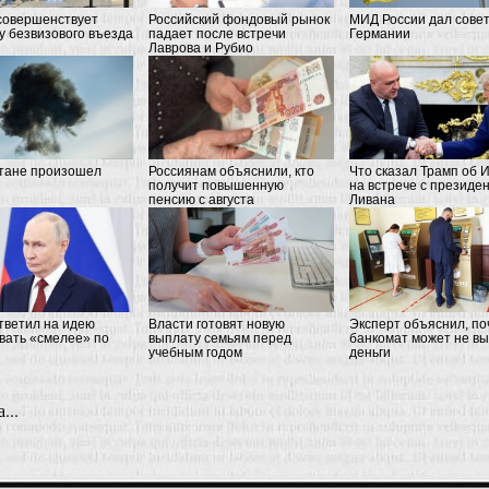
совершенствует
Российский фондовый рынок
МИД России дал сове
у безвизового въезда
падает после встречи
Германии
Лаврова и Рубио
тане произошел
Россиянам объяснили, кто
Что сказал Трамп об 
получит повышенную
на встрече с президе
пенсию с августа
Ливана
тветил на идею
Власти готовят новую
Эксперт oбъяснил, по
вать «смелее» по
выплату семьям перед
банкомат может не вы
учебным годом
деньги
...