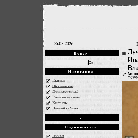
06.08.2026
Луч
Поиск
Ива
Вл
Навигация
Автор
ФСРФ
Главная
Об агентстве
Для пресс-служб
Реклама на сайте
Контакты
Личный кабинет
.
Подпишитесь
RSS 2.0