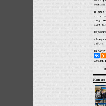
— ситуа
возврата
В 2012 
потреби
следств
истечени
Парламен
«Хочу ск
работ», 
Не забуд
Отзывы и
К
Новости 