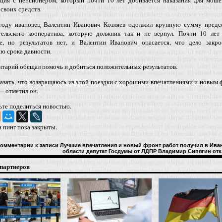
ция с пенсионером, который почти 10 лет добивается наказания для моше
 своих средств.
году ивановец Валентин Иванович Козляев одолжил крупную сумму предс
тельского кооператива, которую должник так и не вернул. Почти 10 лет 
ие, но результатов нет, и Валентин Иванович опасается, что дело закро
ю срока давности.
тарий обещал помочь и добиться положительных результатов.
азать, что возвращаюсь из этой поездки с хорошими впечатлениями и новым
— отметил он.
ьте поделиться новостью.
 пинг пока закрыты.
омментарии
к записи Лучшие впечатления и новый фронт работ получил в Ива
области депутат Госдумы от ЛДПР Владимир Сипягин
отк
партнеров