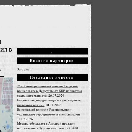
Н
ил в
.
Новости партнеров
Загрузка...
Ф
Последние новости
28-ой интеграционный рейтинг Госдумы
вышел в свет. Депутаты от КБР полностью
сохраняют мандаты
26.07.2026
Буданов подтвердил нацистскую сущность
киевского режима
10.07.2026
Бензиновый кризис в России вызван
украинским терроризмом и спекулянтами
10.07.2026
Москва обсуждает с Анкарой продажу
поставленных Турции комплексов С-400