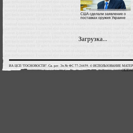
США сделали заявление о
поставках оружия Украине
Загрузка...
ИА ЦСП "ГОСНОВОСТИ". Св. рег. Эл № ФС 77-24459. © ИСПОЛЬЗОВАНИЕ М
ОБЯЗАТ