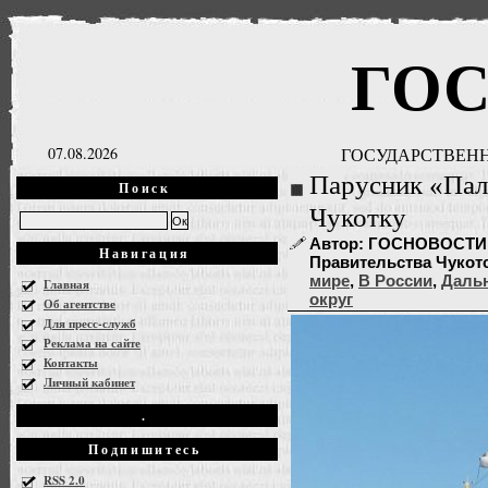
ГО
07.08.2026
ГОСУДАРСТВЕНН
Парусник «Пал
Поиск
Чукотку
Автор: ГОСНОВОСТИ, 
Навигация
Правительства Чукотск
мире
,
В России
,
Даль
Главная
округ
Об агентстве
Для пресс-служб
Реклама на сайте
Контакты
Личный кабинет
.
Подпишитесь
RSS 2.0