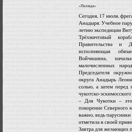
«Паллада»
Сегодня, 17 июля, фре
Анадыря. Учебное пару
летию экспедиции Виту
Трёхмачтовый кора
Правительства и Д
исполняющая обяза
Войчишина, начал
малочисленных наро
Председателя окруж
округа Анадырь Леони
солью, а затем перед
чукотско-эскимосского
– Для Чукотки – эт
покорение Северного м
важно, ведь парусники 
отметила в своей прив
Завтра для желающих п