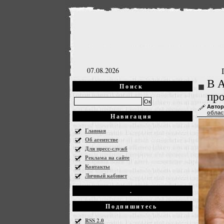
07.08.2026
В А
Поиск
про
Автор
облас
Навигация
Главная
Об агентстве
Для пресс-служб
Реклама на сайте
Контакты
Личный кабинет
.
Подпишитесь
RSS 2.0