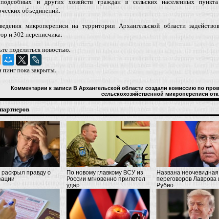
подсобных и других хозяйств граждан в сельских населенных пункт
рческих объединений.
ведения микропереписи на территории Архангельской области задейство
ор и 302 переписчика.
ьте поделиться новостью.
 пинг пока закрыты.
Комментарии
к записи В Архангельской области создали комиссию по про
сельскохозяйственной микропереписи
отк
партнеров
 раскрыл правду о
По новому главкому ВСУ из
Названа неочевидная
зации
России мгновенно прилетел
переговоров Лаврова 
удар
Рубио