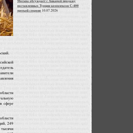
Москва обсуждает с Анкарой продажу
поставленных Турции комплексов С-400
третьей стороне
10.07.2026
ский.
сийской
седатель
авители
равления
области
альную
в сфере
области
ций, 249
7 тысячи