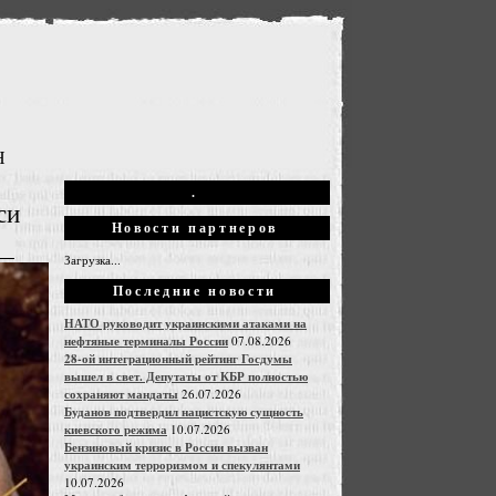
Н
.
си
Новости партнеров
Загрузка...
Последние новости
НАТО руководит украинскими атаками на
нефтяные терминалы России
07.08.2026
28-ой интеграционный рейтинг Госдумы
вышел в свет. Депутаты от КБР полностью
сохраняют мандаты
26.07.2026
Буданов подтвердил нацистскую сущность
киевского режима
10.07.2026
Бензиновый кризис в России вызван
украинским терроризмом и спекулянтами
10.07.2026