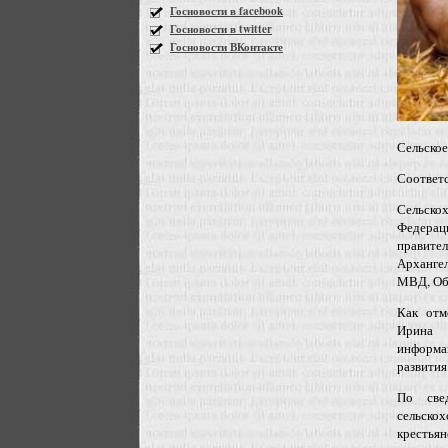
Госновости в facebook
Госновости в twitter
Госновости ВКонтакте
Сельское
Соответс
Сельско
Федераци
правит
Архангел
МВД, Общ
Как отм
Ирина 
информа
развития
По све
сельско
крестья