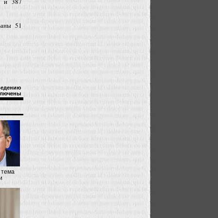
а и 387
ваны 51
ведению
лючены
 тема
и