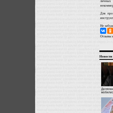
личных 
некомме
Для про
инструкт
Не забуд
Отзывы и
Новости 
Делягин
мобили