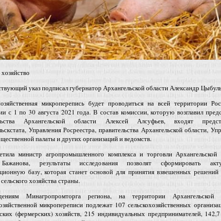
 хозяйство
твующий указ подписал губернатор Архангельской области Александр Цыбуль
хозяйственная микроперепись будет проводиться на всей территории Рос
и с 1 по 30 августа 2021 года. В состав комиссии, которую возглавил пред
ельства Архангельской области Алексей Алсуфьев, входят предст
ьскстата, Управления Росреестра, правительства Архангельской области, Уп
ественной палаты и других организаций и ведомств.
етила министр агропромышленного комплекса и торговли Архангельской 
Бажанова, результаты исследования позволят сформировать акту
ционную базу, которая станет основой для принятия взвешенных решений 
 сельского хозяйства страны.
дениям Минагропромторга региона, на территории Архангельской 
хозяйственной микропереписи подлежат 107 сельскохозяйственных организа
нских (фермерских) хозяйств, 215 индивидуальных предпринимателей, 142,