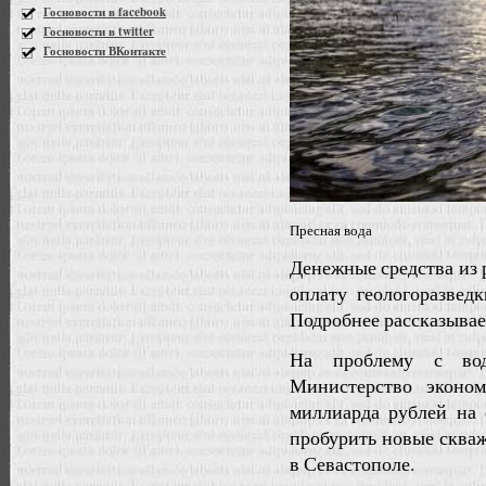
Госновости в facebook
Госновости в twitter
Госновости ВКонтакте
Пресная вода
Денежные средства из 
оплату геологоразвед
Подробнее рассказыва
На проблему с вод
Министерство эконом
миллиарда рублей на 
пробурить новые скваж
в Севастополе.