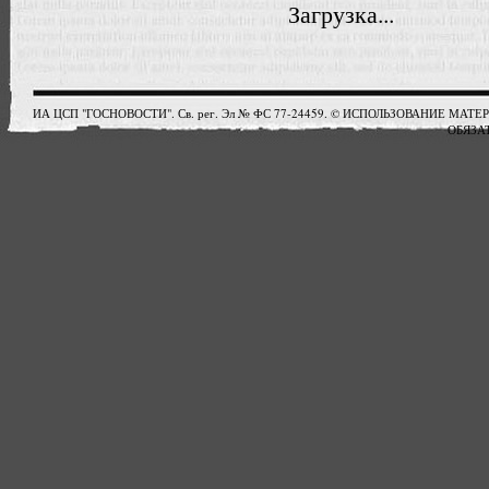
Загрузка...
ИА ЦСП "ГОСНОВОСТИ". Св. рег. Эл № ФС 77-24459. © ИСПОЛЬЗОВАНИЕ М
ОБЯЗАТ