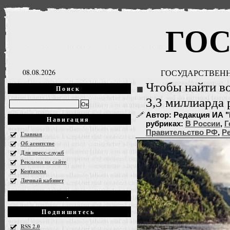
ГО
08.08.2026
ГОСУДАРСТВЕНН
Чтобы найти в
Поиск
3,3 миллиарда 
Автор: Редакция ИА "Г
Навигация
рубриках:
В России
,
Г
Правительство РФ
,
Р
Главная
Об агентстве
Для пресс-служб
Реклама на сайте
Контакты
Личный кабинет
.
Подпишитесь
RSS 2.0