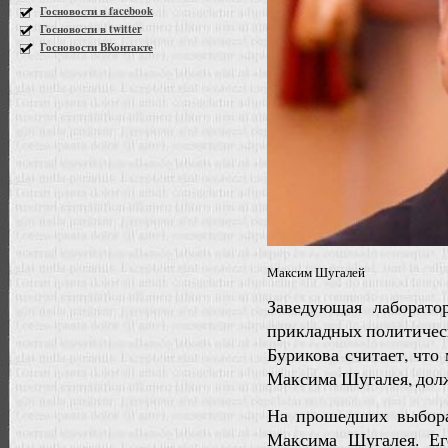
Госновости в facebook
Госновости в twitter
Госновости ВКонтакте
Максим Шугалей
Заведующая лаборато
прикладных политичес
Бурикова считает, что
Максима Шугалея, дол
На прошедших выбора
Максима Шугалея. Ег