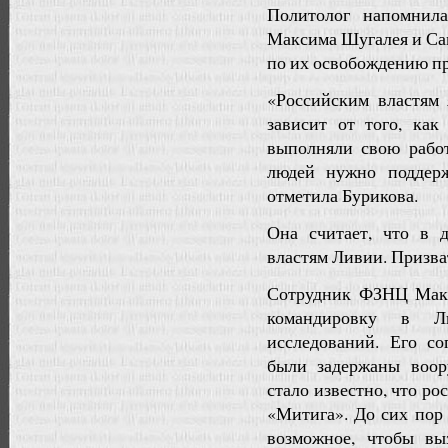
Политолог напомнила
Максима Шугалея и Сам
по их освобождению пр
«Российским властям 
зависит от того, ка
выполняли свою работ
людей нужно поддер
отметила Бурикова.
Она считает, что в 
властям Ливии. Призват
Сотрудник ФЗНЦ Макс
командировку в Л
исследований. Его с
были задержаны воор
стало известно, что р
«Митига». До сих пор 
возможное, чтобы вы