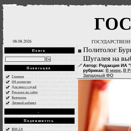
ГО
08.08.2026
ГОСУДАРСТВЕНН
Политолог Бур
Поиск
Шугалея на вы
Автор: Редакция ИА "Г
Навигация
рубриках:
В мире
,
В Р
Западный ФО
Главная
Об агентстве
Для пресс-служб
Реклама на сайте
Контакты
Личный кабинет
.
Подпишитесь
RSS 2.0