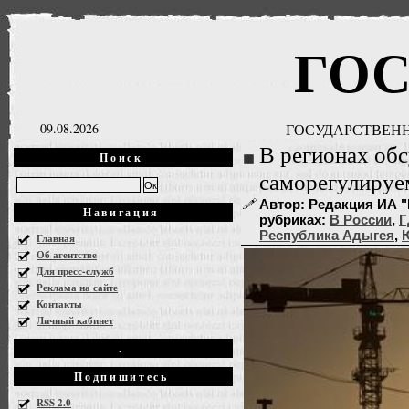
ГО
09.08.2026
ГОСУДАРСТВЕНН
В регионах об
Поиск
саморегулируе
Автор: Редакция ИА "Г
Навигация
рубриках:
В России
,
Г
Республика Адыгея
,
Главная
Об агентстве
Для пресс-служб
Реклама на сайте
Контакты
Личный кабинет
.
Подпишитесь
RSS 2.0