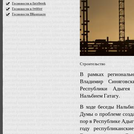
Госновости в facebook
Госновости в twitter
Госновости ВКонтакте
Строительство
В рамках региональ
Владимир Синяговск
Республики Адыгея 
Нальбием Гатагу.
В ходе беседы Нальби
Думы о проблеме созд
пор в Республике Адыг
году республикански