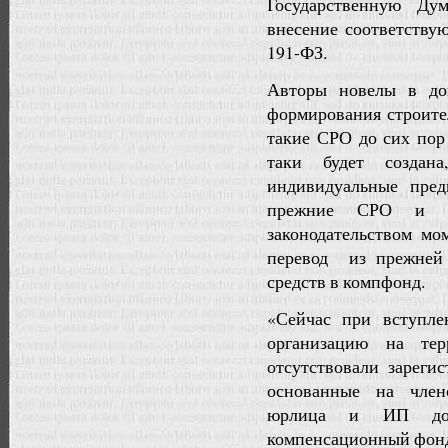
Государственную Д
внесение соответству
191-ФЗ.
Авторы новелы в до
формирования строите
такие СРО до сих пор
таки будет созда
индивидуальные пре
прежние СРО и п
законодательством мо
перевод из прежней
средств в компфонд.
«Сейчас при вступле
организацию на те
отсутствовали зареги
основанные на член
юрлица и ИП дол
компенсационный фонд