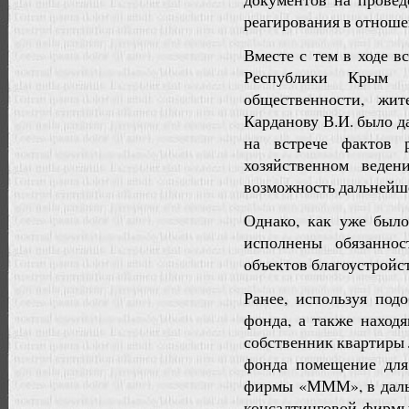
реагирования в отноше
Вместе с тем в ходе в
Республики Крым Р
общественности, жит
Карданову В.И. было 
на встрече фактов р
хозяйственном веден
возможность дальнейше
Однако, как уже был
исполнены обязанно
объектов благоустройст
Ранее, используя под
фонда, а также наход
собственник квартиры 
фонда помещение для
фирмы «МММ», в дальн
консалтинговой фирмы 