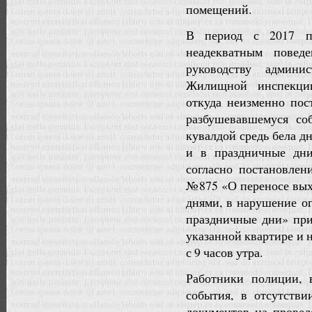
помещений.
В период с 2017 п
неадекватным повед
руководству админ
Жилищной инспекци
откуда неизменно пос
разбушевавшемуся со
кувалдой средь бела д
и в праздничные дни
согласно постановле
№875 «О переносе вых
днями, в нарушение о
праздничные дни» при
указанной квартире и
с 9 часов утра.
Работники полиции, 
события, в отсутств
документов на прове