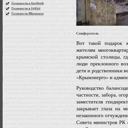
Госновости в facebook
Госновости в twitter
Госновости ВКонтакте
Симферополь
Вот такой подарок 
жителям многокварти
крымской столицы, г
люди преклонного воз
дети и родственники 
«Крымэнерго» и админ
Руководство балансод
частности, забора, о
заместителя гендире
закрывает глаза на 
незаконного отчужден
Совета министров РК о