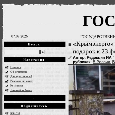
ГО
07.08.2026
ГОСУДАРСТВЕНН
«Крымэнерго» 
Поиск
подарок к 23 ф
Автор: Редакция ИА "Г
Навигация
рубриках:
В России
,
В
Главная
Об агентстве
Для пресс-служб
Реклама на сайте
Контакты
Личный кабинет
.
Подпишитесь
RSS 2.0