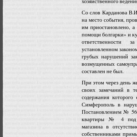
хозяйственного ведени
Со слов Карданова В.И
на место события, про
им приостановлено, а
помощи болгарки» и ку
ответственности 
установленном законом
грубых нарушений зак
возмущенных самоупра
составлен не был.
При этом через день ж
своих замечаний в те
содержания которого 
Симферополь в нар
Постановлением № 563
квартиры № 4 под р
магазина в отсутств
собственниками при