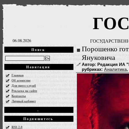
ГО
06.08.2026
ГОСУДАРСТВЕНН
Порошенко гот
Поиск
Януковича
Автор: Редакция ИА "Г
Навигация
рубриках:
Аналитика
,
Главная
Об агентстве
Для пресс-служб
Реклама на сайте
Контакты
Личный кабинет
.
Подпишитесь
RSS 2.0