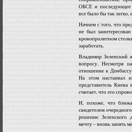
ОБСЕ и последующее п
все было бы так легко,
Начнем с того, что п
не был заинтересова
кровопролитном столкн
заработать.
Владимир Зеленский ж
вопросу. Несмотря н
отношение к Донбассу 
На этом настаивал 
представитель Киева 
считает, что это спро
И, похоже, что ближ
свидетелем очередного
решение Зеленского 
мечту – вновь занять м