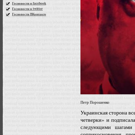
Госновости в facebook
Госновости в twitter
Госновости ВКонтакте
Петр Порошенко
Украинская сторона вс
четверки» и подписал
следующими шагами 
соприкосновения, пр