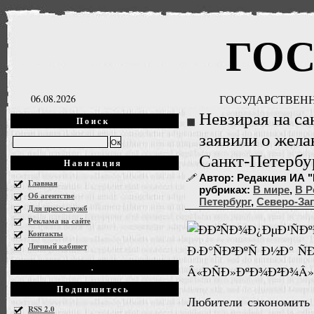
ГО
06.08.2026
ГОСУДАРСТВЕНН
Невзирая на с
Поиск
заявили о жела
Санкт-Петербу
Навигация
Автор: Редакция ИА "Г
Главная
рубриках:
В мире
,
В Р
Об агентстве
Петербург
,
Северо-За
Для пресс-служб
Реклама на сайте
Контакты
Личный кабинет
.
Подпишитесь
Любители сэкономить 
RSS 2.0