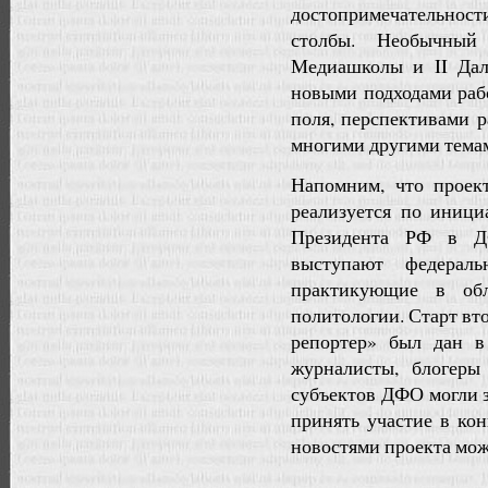
достопримечательност
столбы. Необычный
Медиашколы и II Дал
новыми подходами раб
поля, перспективами 
многими другими тема
Напомним, что проек
реализуется по иници
Президента РФ в Д
выступают федерал
практикующие в об
политологии. Старт в
репортер» был дан в
журналисты, блогеры
субъектов ДФО могли за
принять участие в ко
новостями проекта можн