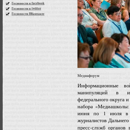
Госновости в facebook
Госновости в twitter
Госновости ВКонтакте
Медиафорум
Информационные во
манипуляций в ин
федерального округа и
набора «Медиашколы:
июня по 1 июля в 
журналистов Дальнего 
пресс-служб органов