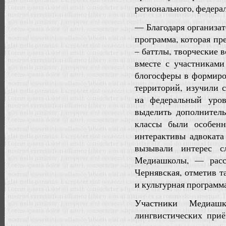
регионального, федера
— Благодаря организат
программа, которая п
– баттлы, творческие 
вместе с участниками
блогосферы в формиро
территорий, изучили 
на федеральный уро
выделить дополнитель
классы были особенн
интерактивы адвокат
вызывали интерес с
Медиашколы, — расск
Чернявская, отметив 
и культурная программа
Участники Медиашк
лингвистических при