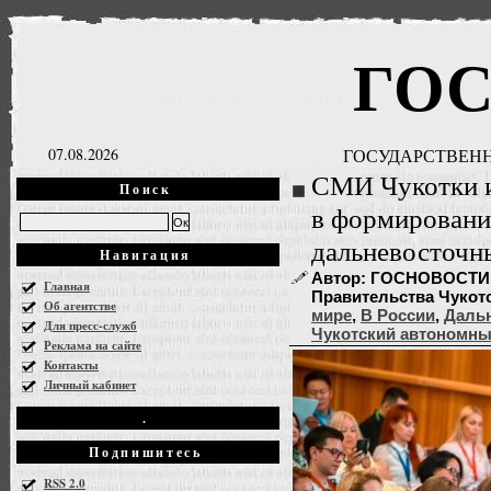
ГО
07.08.2026
ГОСУДАРСТВЕНН
СМИ Чукотки и
Поиск
в формировани
дальневосточн
Навигация
Автор: ГОСНОВОСТИ, 
Главная
Правительства Чукотск
Об агентстве
мире
,
В России
,
Даль
Для пресс-служб
Чукотский автономны
Реклама на сайте
Контакты
Личный кабинет
.
Подпишитесь
RSS 2.0