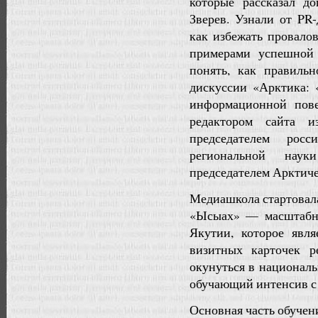
которые рассказал д
Зверев. Узнали от PR
как избежать провалов
примерами успешной 
понять, как правильн
дискуссии «Арктика: 
информационной пов
редактором сайта и
председателем рос
региональной нау
председателем Арктиче
Медиашкола стартовала
«Ысыах» — масштабно
Якутии, которое явл
визитных карточек 
окунуться в национал
обучающий интенсив с 
Основная часть обучен