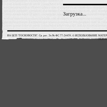
Загрузка...
ИА ЦСП "ГОСНОВОСТИ". Св. рег. Эл № ФС 77-24459. © ИСПОЛЬЗОВАНИЕ М
ОБЯЗАТ