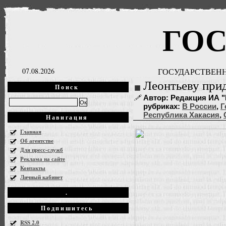
ГО
07.08.2026
ГОСУДАРСТВЕНН
Леонтьеву прид
Поиск
Автор: Редакция ИА "Г
рубриках:
В России
,
Г
Республика Хакасия
,
Навигация
Главная
Об агентстве
Для пресс-служб
Реклама на сайте
Контакты
Личный кабинет
.
Подпишитесь
RSS 2.0