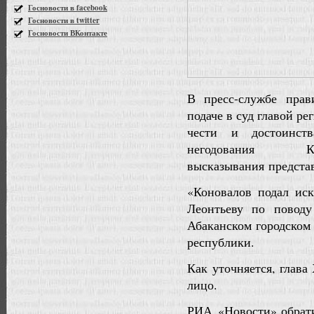
Госновости в facebook
Госновости в twitter
Госновости ВКонтакте
В пресс-службе прав
подаче в суд главой р
чести и достоинст
негодования 
высказывания представ
«Коновалов подал ис
Леонтьеву по поводу
Абаканском городском
республики.
Как уточняется, глава
лицо.
РИА «Новости» обрати