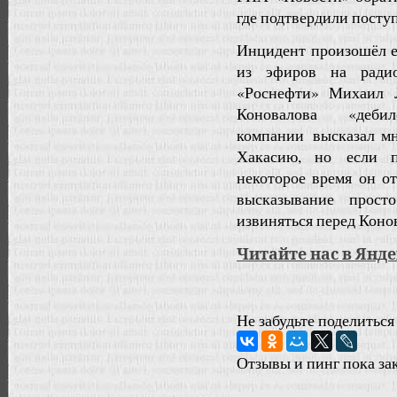
где подтвердили посту
Инцидент произошёл ещ
из эфиров на радио
«Роснефти» Михаил Л
Коновалова «деб
компании высказал мн
Хакасию, но если п
некоторое время он от
высказывание прост
извиняться перед Коно
Читайте нас в Янд
Не забудьте поделиться
Отзывы и пинг пока за