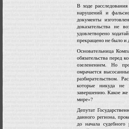
В ходе расследовани
нарушений и фальсиф
документы изготовле
доказательства не в
удовлетворено ходата
прекращено не было и 
Основательница Комп
обязательства перед к
озеленением. Но пр
омрачается высосанн
разбирательством. Р
которые никуда не 
завершению. Какое же
мире»?
Депутат Государстве
данного региона, пр
до начала судебного 