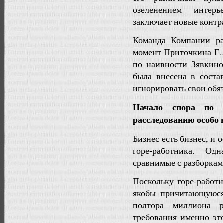
озеленением интерь
заключает новые контр
Команда Компании ра
момент Приточкина Е.А.
по наивности Зявкино
была внесена в соста
игнорировать свои обяз
Начало спора по 
расследованию особо
Бизнес есть бизнес, 
горе-работника. Од
сравнимые с разборкам
Поскольку горе-работ
якобы причитающуюся
полтора миллиона 
требования именно эт