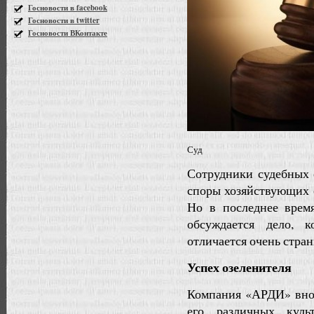
Госновости в facebook
Госновости в twitter
Госновости ВКонтакте
Суд
Сотрудники судебных 
споры хозяйствующих 
Но в последнее врем
обсуждается дело, к
отличается очень стра
Успех озеленителя
Компания «АРДИ» внос
его различных культ