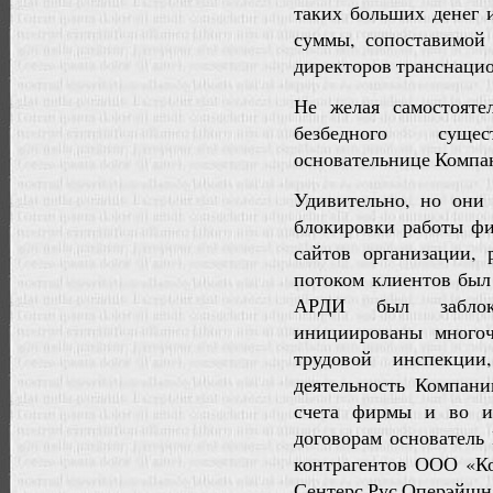
таких больших денег 
суммы, сопоставимой
директоров транснацио
Не желая самостояте
безбедного сущес
основательнице Компа
Удивительно, но они
блокировки работы фи
сайтов организации,
потоком клиентов был
АРДИ был заблоки
инициированы многоч
трудовой инспекции
деятельность Компани
счета фирмы и во ис
договорам основател
контрагентов ООО «К
Сентерс Рус Оперэйшн