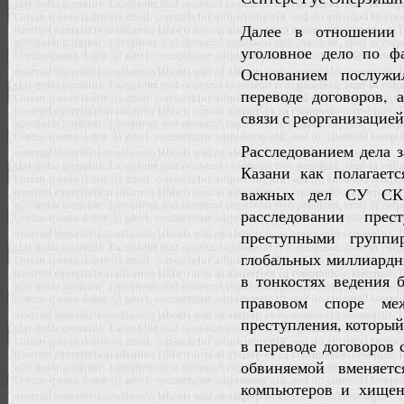
Далее в отношении 
уголовное дело по ф
Основанием послужи
переводе договоров, 
связи с реорганизацией
Расследованием дела 
Казани как полагает
важных дел СУ СК 
расследовании прес
преступными групп
глобальных миллиардн
в тонкостях ведения 
правовом споре м
преступления, которы
в переводе договоро
обвиняемой вменяет
компьютеров и хищен