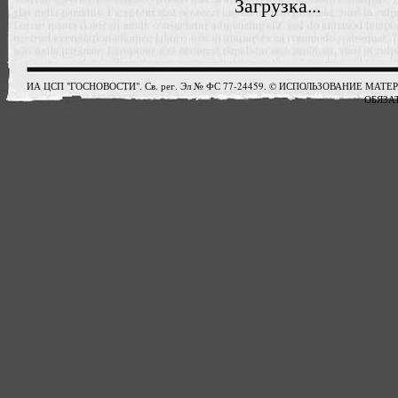
Загрузка...
ИА ЦСП "ГОСНОВОСТИ". Св. рег. Эл № ФС 77-24459. © ИСПОЛЬЗОВАНИЕ М
ОБЯЗАТ