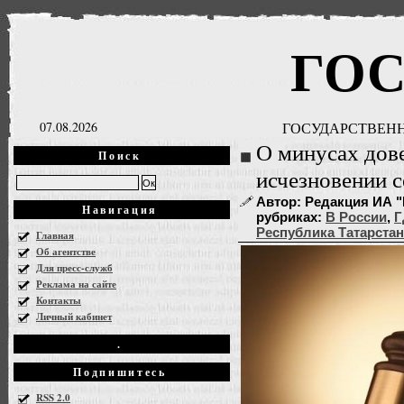
ГО
07.08.2026
ГОСУДАРСТВЕНН
О минусах дов
Поиск
исчезновении 
Автор: Редакция ИА "Г
Навигация
рубриках:
В России
,
Г
Республика Татарстан
Главная
Об агентстве
Для пресс-служб
Реклама на сайте
Контакты
Личный кабинет
.
Подпишитесь
RSS 2.0