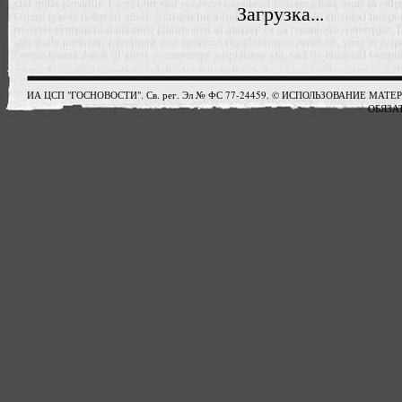
Загрузка...
ИА ЦСП "ГОСНОВОСТИ". Св. рег. Эл № ФС 77-24459. © ИСПОЛЬЗОВАНИЕ М
ОБЯЗАТ