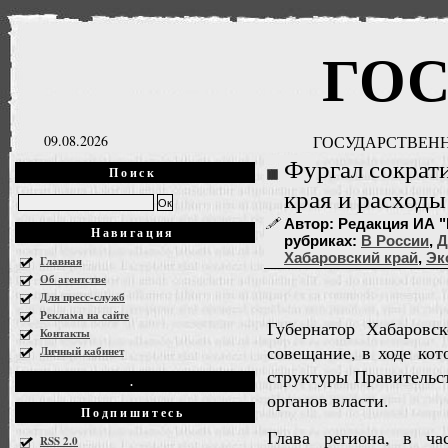
ГО
09.08.2026
ГОСУДАРСТВЕНН
Фургал сократ
Поиск
края и расходы
Автор: Редакция ИА "Г
Навигация
рубриках:
В России
,
Д
Хабаровский край
,
Эк
Главная
Об агентстве
Для пресс-служб
Реклама на сайте
Губернатор Хабаровс
Контакты
совещание, в ходе ко
Личный кабинет
структуры Правительс
.
органов власти.
Подпишитесь
Глава региона, в ча
RSS 2.0