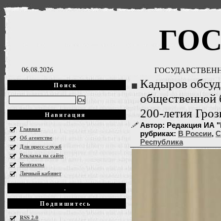
ГО
06.08.2026
ГОСУДАРСТВЕНН
Кадыров обсуд
Поиск
общественной 
200-летия Гроз
Навигация
Автор: Редакция ИА "Г
Главная
рубриках:
В России
,
С
Об агентстве
Республика
Для пресс-служб
Реклама на сайте
Контакты
Личный кабинет
.
Подпишитесь
RSS 2.0