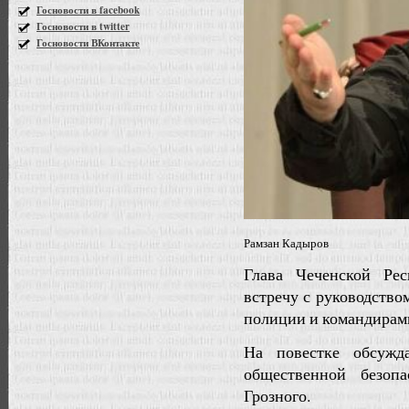
Госновости в facebook
Госновости в twitter
Госновости ВКонтакте
Рамзан Кадыров
Глава Чеченской Ре
встречу с руководство
полиции и командирам
На повестке обсужд
общественной безоп
Грозного.