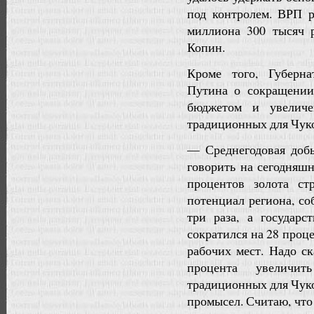
под контролем. ВРП р
миллиона 300 тысяч 
Копин.
Кроме того, Губерн
Путина о сокращении
бюджетом и увеличе
традиционных для Чук
— Среднегодовая добы
говорить на сегодняшн
процентов золота ст
потенциал региона, с
три раза, а государ
сократился на 28 проце
рабочих мест. Надо ск
процента увеличит
традиционных для Чуко
промысел. Считаю, чт