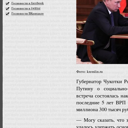
Госновости в facebook
Госновости в twitter
Госновости ВКонтакте
Фото: kremlin.ru
Губернатор Чукотки Р
Путину о социально
встреча состоялась на
последние 5 лет ВРП 
миллиона 300 тысяч ру
— Могу сказать, что 
удалось удержать осн