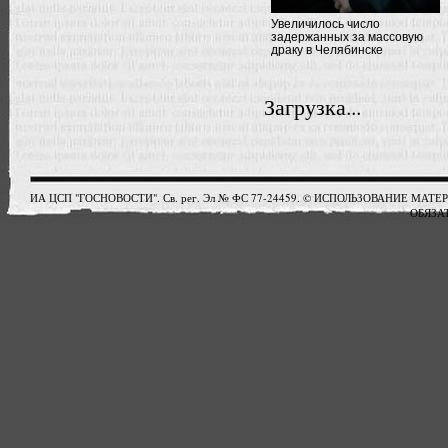
Увеличилось число
задержанных за массовую
драку в Челябинске
Загрузка...
ИА ЦСП "ГОСНОВОСТИ". Св. рег. Эл № ФС 77-24459. © ИСПОЛЬЗОВАНИЕ М
ОБЯЗАТ