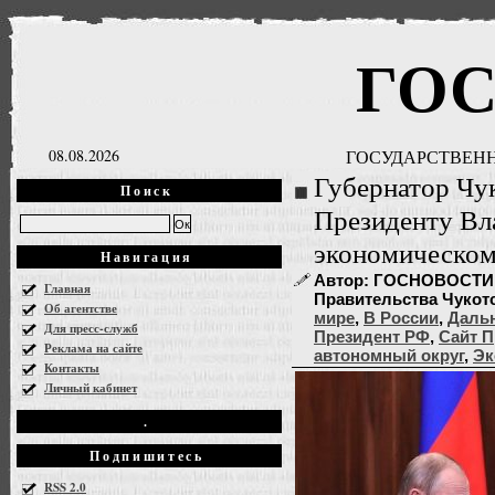
ГО
08.08.2026
ГОСУДАРСТВЕНН
Губернатор Чу
Поиск
Президенту Вл
экономическом
Навигация
Автор: ГОСНОВОСТИ, 
Главная
Правительства Чукотск
Об агентстве
мире
,
В России
,
Даль
Для пресс-служб
Президент РФ
,
Сайт П
Реклама на сайте
автономный округ
,
Эк
Контакты
Личный кабинет
.
Подпишитесь
RSS 2.0