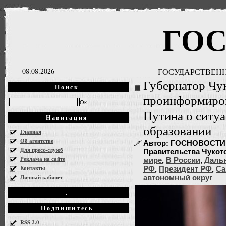
ГО
08.08.2026
ГОСУДАРСТВЕНН
Губернатор Чу
Поиск
проинформиров
Путина о ситуа
Навигация
образовании
Главная
Об агентстве
Автор: ГОСНОВОСТИ, 
Для пресс-служб
Правительства Чукотск
Реклама на сайте
мире
,
В России
,
Даль
Контакты
РФ
,
Президент РФ
,
Са
Личный кабинет
автономный округ
.
Подпишитесь
RSS 2.0