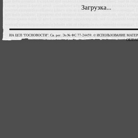
Загрузка...
ИА ЦСП "ГОСНОВОСТИ". Св. рег. Эл № ФС 77-24459. © ИСПОЛЬЗОВАНИЕ М
ОБЯЗАТ