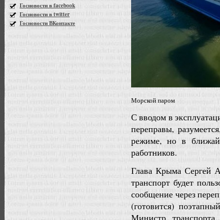
Госновости в facebook
Госновости в twitter
Госновости ВКонтакте
Морской паром
С вводом в эксплуатац
переправы, разумеется
режиме, но в ближа
работников.
Глава Крыма Сергей А
транспорт будет польз
сообщение через переп
(готовится) поэтапны
Министр транспорта