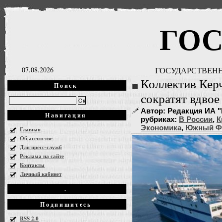
ГО
07.08.2026
ГОСУДАРСТВЕНН
Коллектив Кер
Поиск
сократят вдвое
Автор: Редакция ИА "Г
Навигация
рубриках:
В России
,
К
Экономика
,
Южный 
Главная
Об агентстве
Для пресс-служб
Реклама на сайте
Контакты
Личный кабинет
.
Подпишитесь
RSS 2.0