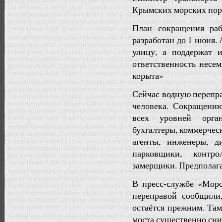
Крымских морских порт
План сокращения ра
разработан до 1 июня.
улицу, а поддержат 
ответственность несем
корыта»
Сейчас водную перепр
человека. Сокращени
всех уровней орган
бухгалтеры, коммерчес
агенты, инженеры, д
парковщики, контро
замерщики. Предполагае
В пресс-службе «Морс
переправой сообщили
остаётся прежним. Та
моста существенно сни