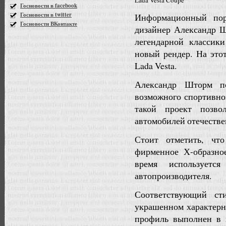
Lada Vesta Coupe
Госновости в facebook
Госновости в twitter
Информационный порт
Госновости ВКонтакте
дизайнер Александр Ш
легендарной классики
новый рендер. На это
Lada Vesta.
Александр Шторм по
возможного спортивног
такой проект позво
автомобилей отечестве
Стоит отметить, чт
фирменное Х-образно
время используетс
автопроизводителя.
Соответствующий ст
украшенном характер
профиль выполнен в 