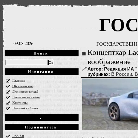
ГО
09.08.2026
ГОСУДАРСТВЕНН
Концепткар Lad
Поиск
воображение
Автор: Редакция ИА "Г
Навигация
рубриках:
В России
,
В
Главная
Об агентстве
Для пресс-служб
Реклама на сайте
Контакты
Личный кабинет
.
Подпишитесь
RSS 2.0