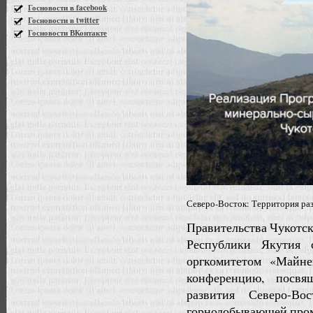
Госновости в facebook
Госновости в twitter
Госновости ВКонтакте
Северо-Восток: Территория ра
Правительства Чукотск
Республики Якутия 
оргкомитетом «Майн
конференцию, посв
развития Северо-Во
горнодобывающей про