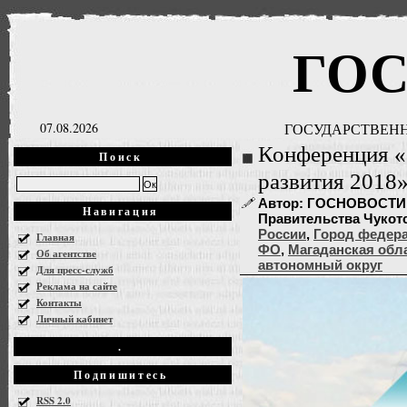
ГО
07.08.2026
ГОСУДАРСТВЕНН
Конференция «
Поиск
развития 2018»
Автор: ГОСНОВОСТИ, 
Навигация
Правительства Чукотск
России
,
Город федера
Главная
ФО
,
Магаданская обл
Об агентстве
автономный округ
Для пресс-служб
Реклама на сайте
Контакты
Личный кабинет
.
Подпишитесь
RSS 2.0