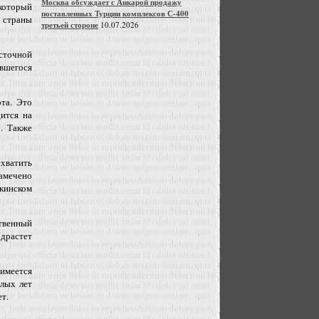
Москва обсуждает с Анкарой продажу
который
поставленных Турции комплексов С-400
 страны
третьей стороне
10.07.2026
осточной
ившегося
та. Это
ится на
. Также
хватить
намечено
кинском
твенный
одрастет
 имеется
шлых лет
ет.