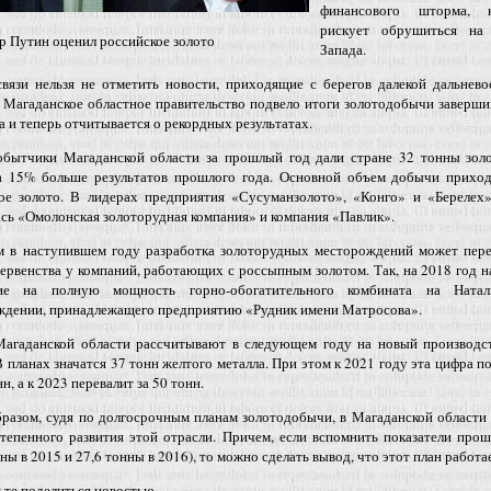
финансового шторма, 
рискует обрушиться на
 Путин оценил российское золото
Запада.
связи нельзя не отметить новости, приходящие с берегов далекой дальнев
 Магаданское областное правительство подвело итоги золотодобычи заверш
а и теперь отчитывается о рекордных результатах.
обытчики Магаданской области за прошлый год дали стране 32 тонны золо
а 15% больше результатов прошлого года. Основной объем добычи приход
ое золото. В лидерах предприятия «Сусуманзолото», «Конго» и «Берелех»
сь «Омолонская золоторудная компания» и компания «Павлик».
м в наступившем году разработка золоторудных месторождений может пере
ервенства у компаний, работающих с россыпным золотом. Так, на 2018 год 
ие на полную мощность горно-обогатительного комбината на Натал
ждении, принадлежащего предприятию «Рудник имени Матросова».
Магаданской области рассчитывают в следующем году на новый производс
В планах значатся 37 тонн желтого металла. При этом к 2021 году эта цифра п
н, а к 2023 перевалит за 50 тонн.
разом, судя по долгосрочным планам золотодобычи, в Магаданской области
тепенного развития этой отрасли. Причем, если вспомнить показатели про
нны в 2015 и 27,6 тонны в 2016), то можно сделать вывод, что этот план работа
ьте поделиться новостью.