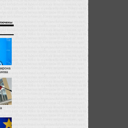
лючены
акрона
Киева
на