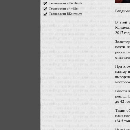
Госновости в facebook
Госновости в twitter
Владимир
Госновости ВКонтакте
В этой 
Колымы.
2017 год
Золотод
почти н
россыпн
отличила
При это
пальму п
выведен
месторо
Власти 
рекорд. 
до 42 тон
Таким об
план пос
(24,5 то
Не забуд