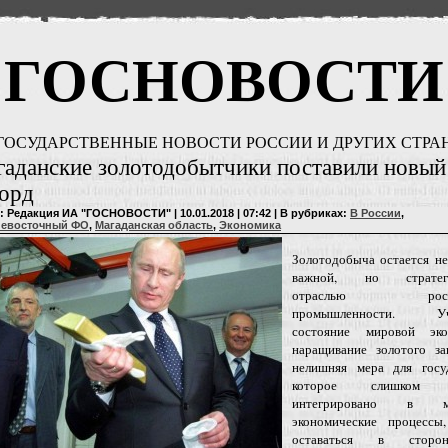
ГОСНОВОСТИ
ГОСУДАРСТВЕННЫЕ НОВОСТИ РОССИИ И ДРУГИХ СТРА
аданские золотодобытчики поставили новый
орд
: Редакция ИА "ГОСНОВОСТИ" | 10.01.2018 | 07:42 | В рубриках:
В России
,
невосточный ФО
,
Магаданская область
,
Экономика
Золотодобыча остается не
важной, но стратеги
отраслью росси
промышленности. Уч
состояние мировой эко
наращивание золотого з
нелишняя мера для госуд
которое слишком с
интегрировано в м
экономические процессы
оставаться в стор