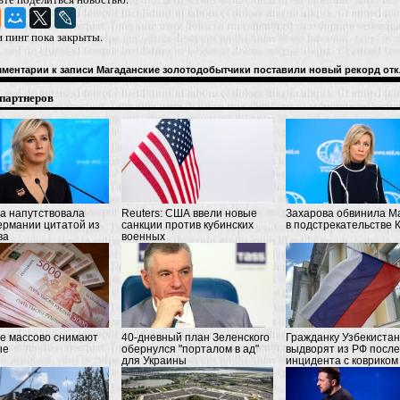
 пинг пока закрыты.
мментарии
к записи Магаданские золотодобытчики поставили новый рекорд
отк
партнеров
а напутствовала
Reuters: США ввели новые
Захарова обвинила М
ермании цитатой из
санкции против кубинских
в подстрекательстве 
ва
военных
е массово снимают
40-дневный план Зеленского
Гражданку Узбекиста
ые
обернулся "порталом в ад"
выдворят из РФ после
для Украины
инцидента с ковриком