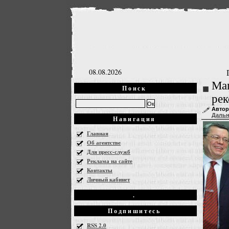
08.08.2026
Маг
Поиск
рек
Автор
Даль
Навигация
Главная
Об агентстве
Для пресс-служб
Реклама на сайте
Контакты
Личный кабинет
.
Подпишитесь
RSS 2.0