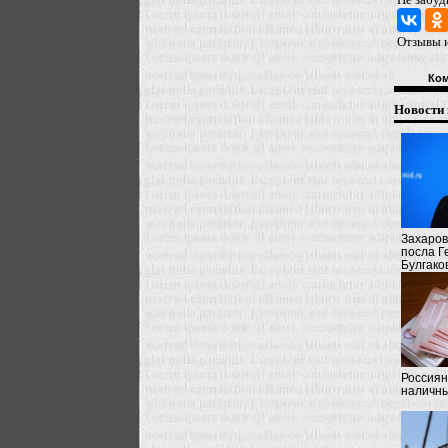
Отзывы и
Ко
Новости 
Захаров
посла Г
Булгако
Россиян
наличн