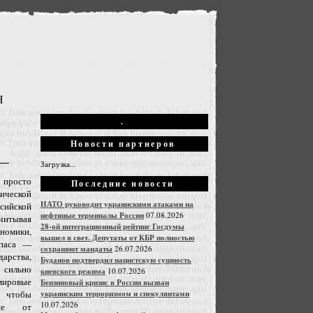
Н
.
Новости партнеров
Загрузка...
 просто
Последние новости
ческой
НАТО руководит украинскими атаками на
йской
нефтяные терминалы России
07.08.2026
итывая
28-ой интеграционный рейтинг Госдумы
номики,
вышел в свет. Депутаты от КБР полностью
апаса —
сохраняют мандаты
26.07.2026
арства,
Буданов подтвердил нацистскую сущность
ильно
киевского режима
10.07.2026
ировые
Бензиновый кризис в России вызван
украинским терроризмом и спекулянтами
, чтобы
10.07.2026
оне от