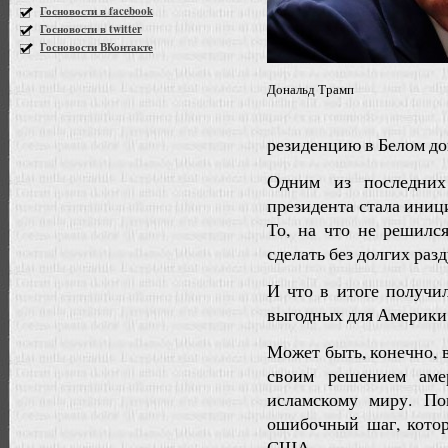
Госновости в facebook
Госновости в twitter
Госновости ВКонтакте
Дональд Трамп
резиденцию в Белом до
Одним из последних
президента стала иниц
То, на что не решил
сделать без долгих раз
И что в итоге получи
выгодных для Америки 
Может быть, конечно, 
своим решением аме
исламскому миру. По
ошибочный шаг, котор
США.