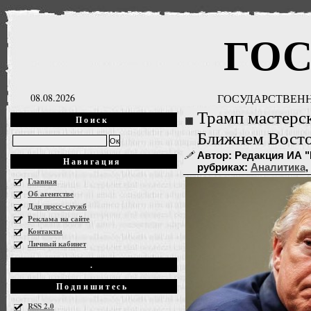
ГО
08.08.2026
ГОСУДАРСТВЕНН
Трамп мастерс
Поиск
Ближнем Вост
Автор: Редакция ИА "Г
Навигация
рубриках:
Аналитика
,
Главная
Об агентстве
Для пресс-служб
Реклама на сайте
Контакты
Личный кабинет
.
Подпишитесь
RSS 2.0