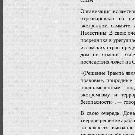
Организация исламско
отреагировала на с
экстренном саммите 
Палестины. В свою о
посредника в урегули
исламских стран пред
дом не отменит свое
последствия ляжет на
«(Решение Трампа явля
правовые, природные 
преднамеренным п
экстремизму и терр
безопасности», — гово
В свою очередь, Дона
твердое решение арабск
на какое-то выгодно
может пока особо не ра