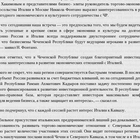
 Хакимовым и представителями бизнес- элиты руководитель торгово-эконом
осольства Италии в Москве Никкола Фонтано выразил заинтересованность в 
годного экономического и культурного сотрудничества с ЧР.
 что сегодняшняя наша встреча — это предпосылка того, что мы будем видет
ть успешные и крепкие связи в сфере экономики и культуры на долгое
онно Россия и Италия всегда поддерживали двухстороннее сотрудниче
, что бизнесмены Чеченской Республики будут ведущими игроками в развит
 — заявил Н. Фонтано.
мов отметил, что в Чеченской Республике создан благоприятный инвести
 она заинтересована в развитии экономических отношений с Италией.
кого не секрет, что наш регион совершенствуется быстрыми темпами. В посл
убъект России развивался за счет бюджетных вливаний, но на сегодняшний де
ой Республики Рамзан Ахматович Кадыров поставил задачу постепенно пер
го финансирования к развитию инвестиционной деятельности. В республике
вно-правовая база, которая предоставляет инвесторам максимально ком
для ведения бизнеса, а также защищает их интересы», — сказал он.
но подчеркнул, что с каждой сессией растет интерес Италии к Кавказу.
бильное присутствие итальянских предпринимателей лишний раз доказывает, 
есованность развивать торгово-экономические отношения с Северным Кав
о растет количество участников этих сессий. Они видят потенциал региона
ь наилучшими послами новой Чечни и Северного Кавказа, в том числе и в Ит