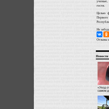
ученые,
гости.
Целью ф
Первого
Республи
Не забуд
Отзывы и
Новости 
«Уход о
самом д