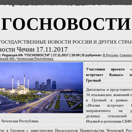
ГОСНОВОСТИ
ГОСУДАРСТВЕННЫЕ НОВОСТИ РОССИИ И ДРУГИХ СТРА
ости Чечни 17.11.2017
: Редакция ИА "ГОСНОВОСТИ" | 17.11.2017 | 18:09 | В рубриках:
В России
,
Северо
зский ФО
,
Чеченская Республика
Участники проекта «
встречает Кавказ» по
Грозный
Дипломаты и представител
30 итальянских компаний 
в Грозный в рамках п
«Италия встречает Ка
направленного на ра
деловых отношений
 Чеченская Республика.
Италией и регионами СКФО
ече в Грозном с заместителем Председателя Правительства Чеченской Рес