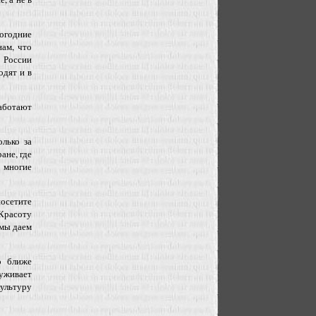
вогодние
нам, что
 России
одят и в
работают
лько за
ане, где
 многие
посетите
 Красоту
 мы даем
о ближе
луживает
культуру