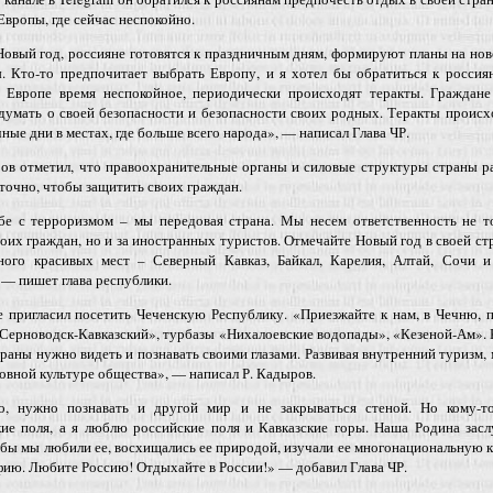
Европы, где сейчас неспокойно.
овый год, россияне готовятся к праздничным дням, формируют планы на но
. Кто-то предпочитает выбрать Европу, и я хотел бы обратиться к россия
в Европе время неспокойное, периодически происходят теракты. Граждане
умать о своей безопасности и безопасности своих родных. Теракты происх
ные дни в местах, где больше всего народа», — написал Глава ЧР.
ров отметил, что правоохранительные органы и силовые структуры страны 
точно, чтобы защитить своих граждан.
бе с терроризмом – мы передовая страна. Мы несем ответственность не то
оих граждан, но и за иностранных туристов. Отмечайте Новый год в своей стр
ного красивых мест – Северный Кавказ, Байкал, Карелия, Алтай, Сочи и
 — пишет глава республики.
 пригласил посетить Чеченскую Республику. «Приезжайте к нам, в Чечню, 
Серноводск-Кавказский», турбазы «Нихалоевские водопады», «Кезеной-Ам».
раны нужно видеть и познавать своими глазами. Развивая внутренний туризм,
овной культуре общества», — написал Р. Кадыров.
о, нужно познавать и другой мир и не закрываться стеной. Но кому-т
кие поля, а я люблю российские поля и Кавказские горы. Наша Родина зас
обы мы любили ее, восхищались ее природой, изучали ее многонациональную 
фию. Любите Россию! Отдыхайте в России!» — добавил Глава ЧР.