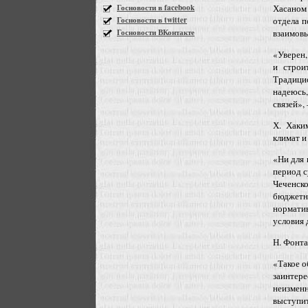
Госновости в facebook
Хасаном
Госновости в twitter
отдела п
Госновости ВКонтакте
взаимовы
«Уверен,
и строи
Традици
надеюсь
связей»,
Х. Хаки
климат и
«Ни для 
период с
Чеченск
бюджетно
нормати
условия 
Н. Фонта
«Такое о
заинтер
неизменн
выступит