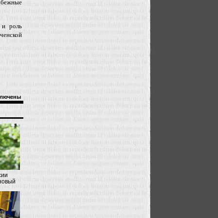
убежные
 и роль
ченской
лючены
сии
новый