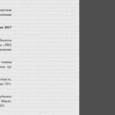
торговли
ионными
ев 2017
убъектов
тва «РИА
ложение
 темпам
ым, где
бласть,
 на 70%.
.
субъекте
в Ямало-
40%.