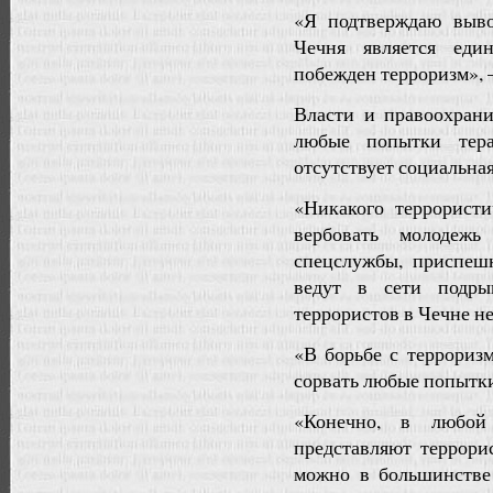
«Я подтверждаю выво
Чечня является еди
побежден терроризм», 
Власти и правоохран
любые попытки тера
отсутствует социальная
«Никакого террорист
вербовать молодежь
спецслужбы, приспеш
ведут в сети подры
террористов в Чечне н
«В борьбе с террориз
сорвать любые попытки
«Конечно, в любой
представляют террори
можно в большинстве