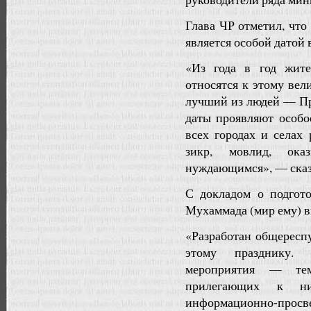
Глава ЧР отметил, чт
является особой датой 
«Из года в год жит
относятся к этому вел
лучший из людей — Пр
даты проявляют особо
всех городах и селах
зикр, мовлид, ок
нуждающимся», — сказ
С докладом о подгот
Мухаммада (мир ему) 
«Разработан общересп
этому празднику. 
мероприятия — тем
прилегающих к ни
информационно-прос