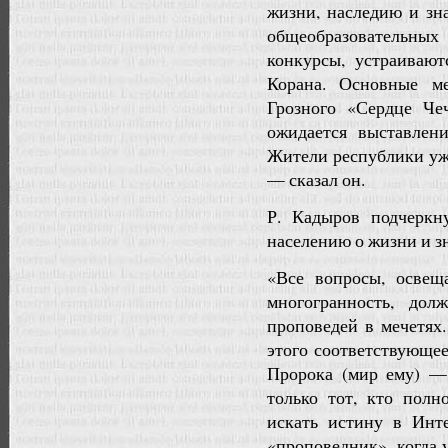
жизни, наследию и зн
общеобразовательны
конкурсы, устраиваю
Корана. Основные м
Грозного «Сердце Че
ожидается выставлен
Жители республики уж
— сказал он.
Р. Кадыров подчеркн
населению о жизни и з
«Все вопросы, освещ
многогранность, дол
проповедей в мечетях.
этого соответствующее
Пророка (мир ему) — 
только тот, кто пол
искать истину в Инт
«проповедник», когда 