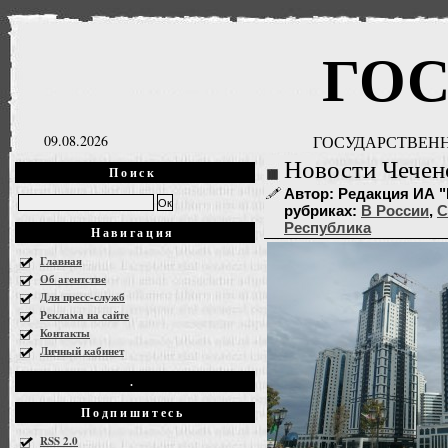
ГО
09.08.2026
ГОСУДАРСТВЕНН
Новости Чечен
Поиск
Автор: Редакция ИА "Г
рубриках:
В России
,
С
Республика
Навигация
Главная
Об агентстве
Для пресс-служб
Реклама на сайте
Контакты
Личный кабинет
.
Подпишитесь
RSS 2.0