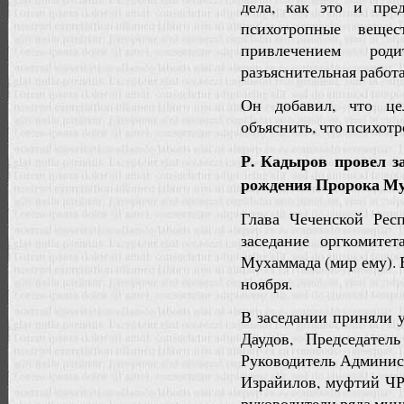
дела, как это и пре
психотропные веще
привлечением род
разъяснительная работ
Он добавил, что це
объяснить, что психот
Р. Кадыров провел з
рождения Пророка Му
Глава Чеченской Рес
заседание оргкомите
Мухаммада (мир ему). В
ноября.
В заседании приняли 
Даудов, Председател
Руководитель Админис
Израйилов, муфтий ЧР
руководители ряда мин