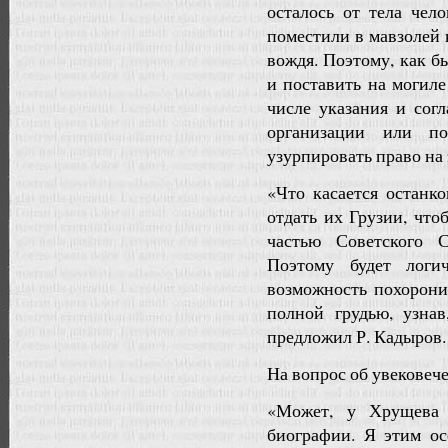
осталось от тела чел
поместили в мавзолей 
вождя. Поэтому, как б
и поставить на могиле
числе указания и сог
организации или п
узурпировать право на 
«Что касается останк
отдать их Грузии, что
частью Советского 
Поэтому будет логи
возможность похорони
полной грудью, узна
предложил Р. Кадыров.
На вопрос об увековеч
«Может, у Хрущева 
биографии. Я этим ос