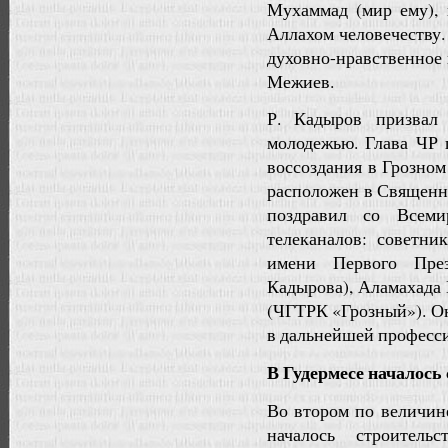
Мухаммад (мир ему),
Аллахом человечеству.
духовно-нравственное 
Межиев.
Р. Кадыров призвал 
молодежью. Глава ЧР 
воссоздания в Грозно
расположен в Священн
поздравил со Всеми
телеканалов: советн
имени Первого Пре
Кадырова), Аламахада
(ЧГТРК «Грозный»). Он
в дальнейшей професси
В Гудермесе началось
Во втором по величин
началось строитель