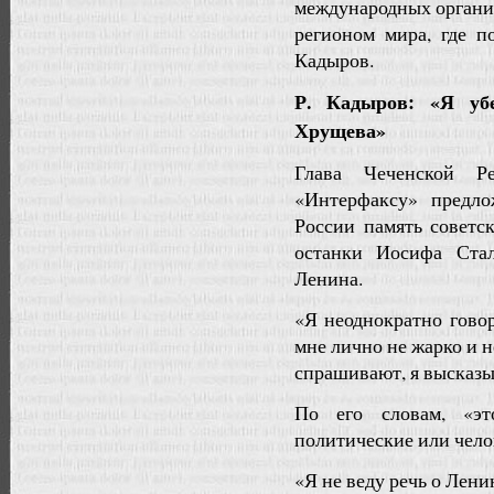
международных организ
регионом мира, где п
Кадыров.
Р. Кадыров: «Я уб
Хрущева»
Глава Чеченской Р
«Интерфаксу» предло
России память советс
останки Иосифа Ста
Ленина.
«Я неоднократно гово
мне лично не жарко и н
спрашивают, я высказы
По его словам, «эт
политические или чело
«Я не веду речь о Ленин