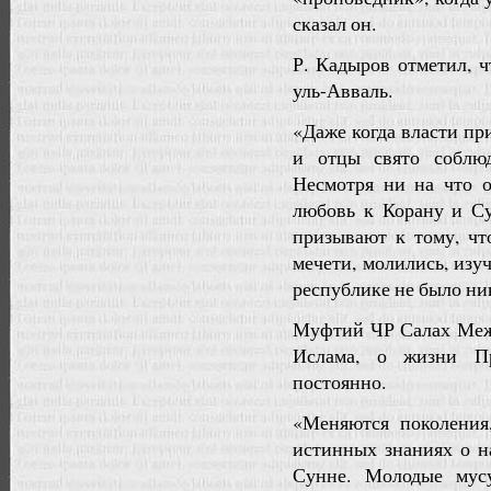
сказал он.
Р. Кадыров отметил, 
уль-Авваль.
«Даже когда власти пр
и отцы свято соблюд
Несмотря ни на что 
любовь к Корану и С
призывают к тому, чт
мечети, молились, изу
республике не было ник
Муфтий ЧР Салах Межи
Ислама, о жизни П
постоянно.
«Меняются поколения,
истинных знаниях о н
Сунне. Молодые мус