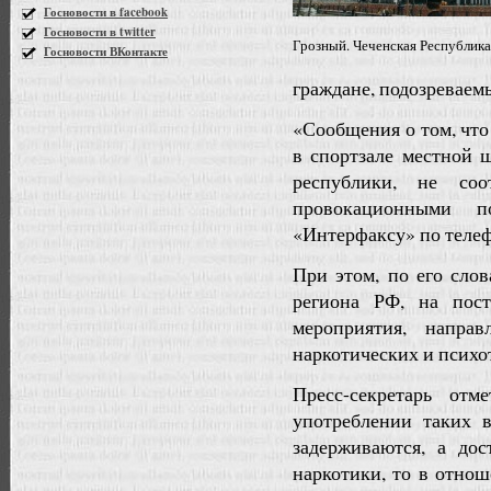
Госновости в facebook
Госновости в twitter
Грозный. Чеченская Республика
Госновости ВКонтакте
граждане, подозреваем
«Сообщения о том, чт
в спортзале местной 
республики, не соо
провокационными 
«Интерфаксу» по телеф
При этом, по его слов
региона РФ, на пост
мероприятия, напра
наркотических и психо
Пресс-секретарь отм
употреблении таких 
задерживаются, а до
наркотики, то в отно