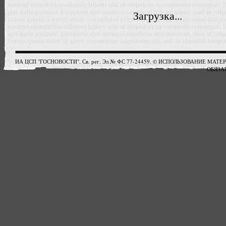
Загрузка...
ИА ЦСП "ГОСНОВОСТИ". Св. рег. Эл № ФС 77-24459. © ИСПОЛЬЗОВАНИЕ М
ОБЯЗАТ