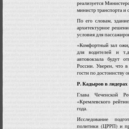
реализуется Министерс
министр транспорта и 
По его словам, здани
архитектурное решени
условия для пассажиро
«Комфортный зал ожид
для водителей и т.
автовокзала будут о
России. Уверен, что 
гости по достоинству о
Р. Кадыров в лидерах
Глава Чеченской Р
«Кремлевского рейтин
года.
Исследование подго
политики (ЦРРП) и пр