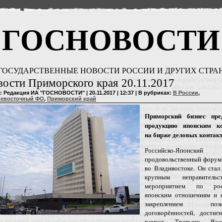
ГОСНОВОСТИ
ГОСУДАРСТВЕННЫЕ НОВОСТИ РОССИИ И ДРУГИХ СТРА
ости Приморского края 20.11.2017
: Редакция ИА "ГОСНОВОСТИ" | 20.11.2017 | 12:37 | В рубриках:
В России
,
невосточный ФО
,
Приморский край
Приморский бизнес пре
продукцию японским к
на бирже деловых контак
Российско-Японский
продовольственный форум
во Владивостоке. Он стал
крупным неправительс
мероприятием по росс
японским отношениям и я
закреплением пози
договорённостей, достиг
рамках Третьего Вост