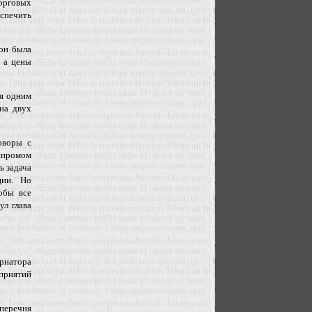
торговых
спечить
он была
, а цены
ся одним
 на двух
оворы с
нпромом
ь задача
ции. Но
обы все
ул глава
рнатора
приятий
перечня