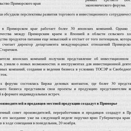
ьство Приморского края
экономического форума.
и обсудили перспективы развития торгового и инвестиционного сотрудничес
 в Приморском крае работает более 30 японских компаний. Однако 
ичества между Приморским краем и Японией в области сельского хоз
ства продуктов питания еще невысокий и отстает от того потенциала, котор
– считает директор департамента международных отношений Приморско
Старичков.
вители японских компаний получили представление об инвестиционном 
я, узнали о новых возможностях и инструментах для инвестиционной деяте
нных компаний, создания и ведения бизнеса в условиях ТОСЭР и Свободног
ток.
х форума состоялась Биржа деловых контактов, где более 30 предста
кого бизнеса представили свои проекты и продукцию представителям я
 в формате индивидуальных встреч.
роизводителей и продавцов местной продукции создадут в Приморье
енный совет производителей, переработчиков и продавцов создадут в Пр
и его заседание уже на следующей неделе поручил врио Губернатора края
о в ходе совещания в понедельник, 20 ноября.