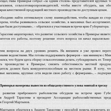
бещал, глава Приморья собрал «за одним столом» представителей крупных 
магазинов, сельхозтоваропроизводителей, чтобы вместе обсудить, как обе
края качественной продукцией местного производства по доступным ценам.
обходимо найти оптимальную схему взаимодействия, чтобы каждая из стор
орена, чтобы развивалось сельское хозяйство, в магазинах был ассортимент
дан были доступными», – обратился к участникам встречи врио Губернатора.
арасенко акцентировал, что развитие сельского хозяйства в Приморье являет
ритетов его работы, поэтому решение этого вопроса он начал параллельно
им вопросы на двух уровнях решить. На внешнем я уже провел перег
ьными ведомствами. Мы готовы поддерживать фермеров – как минимум с Ми
рился, что будем здесь сборку сельхозтехники делать, субсидировать ее. Тепер
ть производство в Приморье, снизить себестоимость местной продук
дитель должен быть конкурентоспособным на местном рынке. Я хочу, чт
вые магазины, крупные сети видели свою работу с фермерами», – подчеркн
Приморья намерены вывести из общедопустимого улова минтай и треску
 развития прибрежного рыболовства обсудили на встрече врио Губе
я Андрей Тарасенко и президент Ассоциации рыбохозяйственных пред
я Георгий Мартынов.
 Мартынов обратился к Андрею Тарасенко с просьбой помочь исключить из 