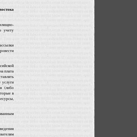
востока
илищно-
о учету
рассылки
ровести
ссийской
на плата
тавлять
 услуги
я (либо
оторые в
есурсы,
званным
оведения
вателям