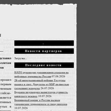
Н
.
Новости партнеров
дставил
Загрузка...
оллегам
Последние новости
тов
НАТО руководит украинскими атаками на
нефтяные терминалы России
07.08.2026
 прошел
28-ой интеграционный рейтинг Госдумы
 первым
вышел в свет. Депутаты от КБР полностью
сохраняют мандаты
26.07.2026
твенным
Буданов подтвердил нацистскую сущность
ийско-
киевского режима
10.07.2026
вляется
Бензиновый кризис в России вызван
тивных
украинским терроризмом и спекулянтами
нутых в
10.07.2026
очного