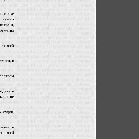
то также
е нужно
ветка и,
 отметил
его всей
пании, в
ерством
здавать
е, а не
х судов,
асность
ть всей