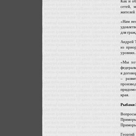
Как и о
сетей, 
жителей 
«Нам не
удовлетв
для граж
Андрей Т
из прио
уровнях.
«Мы хот
федерал
я догово
– разви
произво
придомо
края.
Рыбаки 
Вопросы
Приморь
Приморь
Георгий