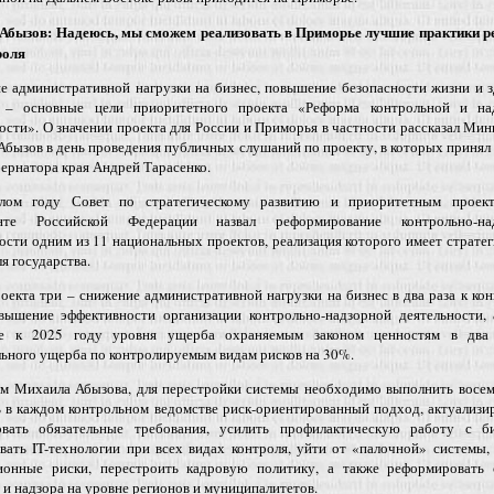
Абызов: Надеюсь, мы сможем реализовать в Приморье лучшие практики 
роля
е административной нагрузки на бизнес, повышение безопасности жизни и 
 – основные цели приоритетного проекта «Реформа контрольной и на
ости». О значении проекта для России и Приморья в частности рассказал Ми
бызов в день проведения публичных слушаний по проекту, в которых принял
ернатора края Андрей Тарасенко.
ом году Совет по стратегическому развитию и приоритетным проек
енте Российской Федерации назвал реформирование контрольно-на
ости одним из 11 национальных проектов, реализация которого имеет страте
ля государства.
оекта три – снижение административной нагрузки на бизнес в два раза к ко
овышение эффективности организации контрольно-надзорной деятельности, 
е к 2025 году уровня ущерба охраняемым законом ценностям в два
ьного ущерба по контролируемым видам рисков на 30%.
ам Михаила Абызова, для перестройки системы необходимо выполнить восем
 в каждом контрольном ведомстве риск-ориентированный подход, актуализи
овать обязательные требования, усилить профилактическую работу с би
вать IT-технологии при всех видах контроля, уйти от «палочной» системы,
ионные риски, перестроить кадровую политику, а также реформировать 
 и надзора на уровне регионов и муниципалитетов.