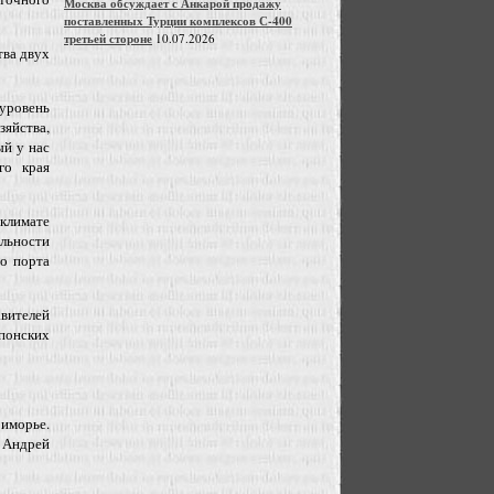
Москва обсуждает с Анкарой продажу
поставленных Турции комплексов С-400
третьей стороне
10.07.2026
тва двух
уровень
яйства,
ый у нас
го края
климате
льности
о порта
вителей
понских
иморье.
 Андрей