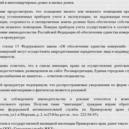
ий в многоквартирных домах и жилых домов.
ами предусмотрено, что оснащение жилого или нежилого помещения пр
ввод установленных приборов учета в эксплуатацию, их надлежащая техн
тация, сохранность и своевременная замена должны быть обеспечены собст
или нежилого помещения. Поверка приборов учета осуществляется в соотве
ями законодательства Российской Федерации об обеспечении единства измер
 в прокуратуре.
о статьи 13 Федерального закона «Об обеспечении единства измерений» 
измерений могут осуществлять аккредитованные юридические лица и индиви
ниматели.
димо отметить, что в списке имеющих право на осуществление деятельн
водосчетчиков, размещенном на сайте Росаккредитации, Единая городская с
доснабжения не значится», – отметили специалисты.
ой прокуратуре подчеркнули, что распространяемые уведомления по форме 
ными квитанциями и фактически являются рекламой.
р за соблюдением законодательства о рекламе относится к комп
опольного органа. Получив такие “квитанции”, граждане вправе обрат
ение федеральной антимонопольной службы по Приморскому краю (
сток, ул.1-я Морская, д. 2, to25@fas.gov.ru , тел.: 222-94-95).
тили в государственной жилищной инспекции Приморского края, ранее такую
ло ООО «Городская служба ЖКХ».