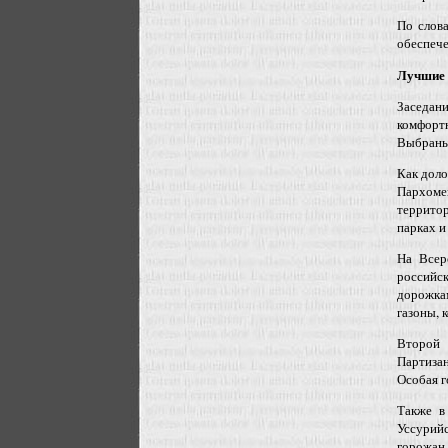
По слов
обеспече
Лучшие 
Заседан
комфортн
Выбраны 
Как дол
Пархоме
территор
парках и
На Всер
российск
дорожкам
газоны, 
Второй 
Партизан
Особая г
Также в
Уссурийс
горожан.