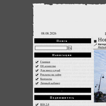
08.08.2026
Нов
Поиск
Автор
Даль
Навигация
Главная
Об агентстве
Для пресс-служб
Реклама на сайте
Контакты
Личный кабинет
.
Подпишитесь
RSS 2.0