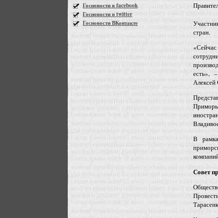
Правител
Госновости в facebook
Госновости в twitter
Госновости ВКонтакте
Участник
стран.
«Сейчас
сотрудн
производ
есть», 
Алексей 
Предста
Приморь
иностра
Владивос
В рамка
приморс
компаний
Совет п
Обществ
Провест
Тарасенк