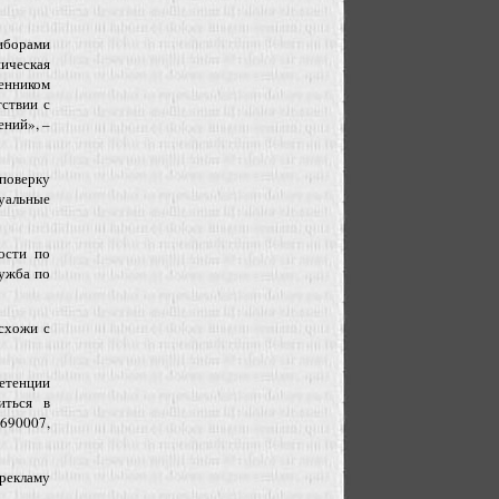
иборами
ическая
венником
тствии с
ений», –
поверку
дуальные
ости по
лужба по
схожи с
етенции
иться в
690007,
 рекламу