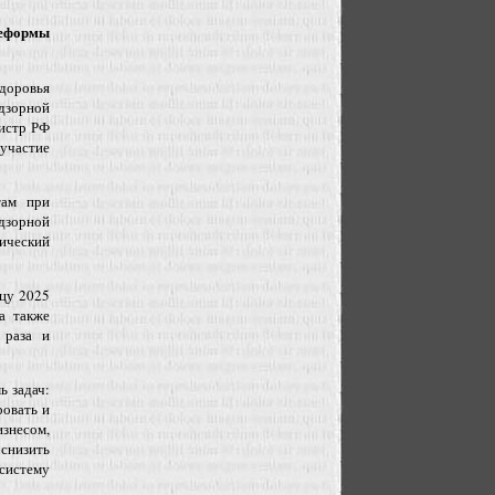
реформы
здоровья
дзорной
нистр РФ
 участие
там при
дзорной
гический
нцу 2025
а также
 раза и
ь задач:
ровать и
знесом,
 снизить
систему