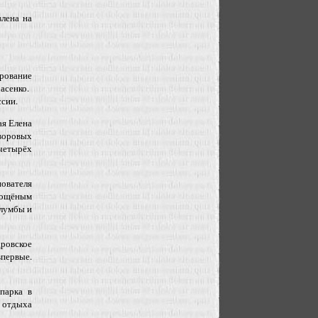
влена на
ирование
расенко.
ссии.
ая Елена
воровых
 четырёх
ователя
 мощёным
клумбы и
ровское
впервые.
парка в
о отдыха