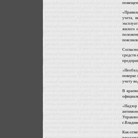
помещен
«Правил
учета, 
эксплуа
жилого 
положени
пояснили
Согласн
средств 
предпри
«Необхо
поверке 
учету во
В краев
официаль
«Надзо
антимон
Управл
г.Владиво
Как отме
рассыла