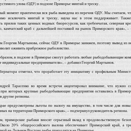
стимого улова (ОДУ) в подзоне Приморье минтай и треску.
ный момент практически вся рыба выведена из перечня ОДУ. Мы считаем, ч
имо исключить минтай и треску, наука нас в этом поддерживает. Такж
ь прилов таких ценных водных биоресурсов, как гребенчатая, северная кре
, камчатский краб с дальнейшей поставкой на рынок Приморского края», –
м Георгия Мартынова, сейчас ОДУ в Приморье занижен, поэтому вывод из н
зволит оживить прибрежное рыболовство.
образом, в подзоне в Приморье смогут работать любые рыбодобывающие ком
е индивидуальные предприниматели», – добавил Георгий Мартынов.
бернатора отметил, что проработает эту инициативу с профильным Минист
ндрей Тарасенко во время встречи акцентировал внимание, что нужно со
, при которых крупные рыбодобывающие предприятия оставались в Приморь
в другие регионы.
крае предусмотрены льготы по налогу на имущество, в том числе для новы
ных на территории Приморского края», – подчеркнул руководитель региона.
м, приморские рыбаки вносят серьезный вклад в продовольственную безоп
 Около 20% общероссийского вылова обеспечивает Приморский край, а тре
ной на Дальнем Востоке рыбы приходится на Приморье.