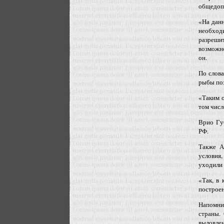
общедопу
«На дан
необход
разрешит
возможно
он.
По слова
рыбы по
«Таким 
том числ
Врио Гу
РФ.
Также А
условия
уходили 
«Так, в 
построен
Напомни
страны.
выловлен