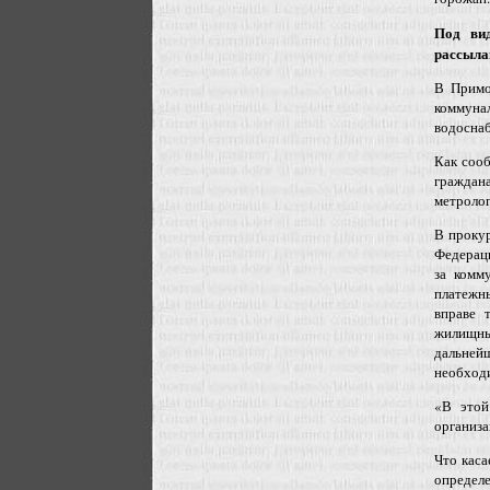
Под ви
рассыла
В Примо
коммуна
водосна
Как сооб
граждан
метролог
В прокур
Федераци
за комм
платежн
вправе 
жилищный
дальней
необходи
«В этой
организа
Что каса
определ