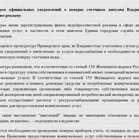
дом официальных уведомлений о поверке счетчиков жителям Влади
ют рекламу
рье вновь зарегистрированы факты недобросовестной рекламы в сфере ж
льных услуг, в частности, в этом замечена Единая городская служба п
бжения.
щили в прокуратуре Приморского края, во Владивостоке участились случаи 
ам уведомлений о начислениях за услуги водоснабжения и необходимости п
ическую поверку счетчиков воды.
атуре разъяснили, что в соответствии со статьей 154 Жилищного кодекса Ро
и в структуру платы собственников и нанимателей жилых помещений включе
унальные услуги. В соответствии со статьей 155 Жилищного кодекса выс
ые документы и взимать денежные средства за потребленные коммунальные
только управляющая организация либо товарищество собственников жиль
 кооператив или иной специализированный потребительский кооператив), к
шем осуществляют расчеты с ресурсоснабжающими организациями за р
мые для предоставления коммунальных услуг.
 связи выставление “квитанций” лицами, не имеющими отношения к на
циям, незаконно», – подчеркнули в ведомстве.
ется необходимости проведения поверки приборов учета, то порядок их пр
ены Правилами предоставления коммунальных услуг собственникам и пользо