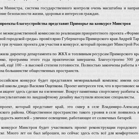
ам Министра, система государственного контроля очень масштабна и напра
ние безопасности жизни, здоровья и интересов граждан.
проекты благоустройства представит Приморье на конкурсе Минстроя
ие межведомственной комиссии по реализации приоритетного проекта «Форм
ой городской среды» провёл врио Губернатора Приморского края Андрей Та
три лучших проекта для участия в конкурсе, который проводит Минстрой Ро
ожила директор департамента по ЖКХ и топливным ресурсам Приморского кр
нко, программа этого года практически завершена. Благоустроено 300 д
ий, ещё 100 – в высокой степени готовности. Полностью закончены работы в
 на большинстве общественных пространств.
оссийском конкурсе будет представлен мемориальный комплекс имени осн
ой школы дзюдо Василия Ощепкова. Проект интересен тем, что в противовес
 акцент здесь сделан на озеленение. Вокруг памятника спортсмену разбиты 
консультантами по ландшафтному дизайну выступили японские специалисты.
проект, который представит край, это сквер в селе Владимиро-Александ
ского района. Общественное пространство такого уровня в селе появилось 
ордость жителей – уличное освещение, работающее от солнечных батарей.
 конкурсе Минстроя будет участвовать проект реконструкции городского 
ке. Много лет он был заброшен, но сейчас здесь есть всё для комфортног