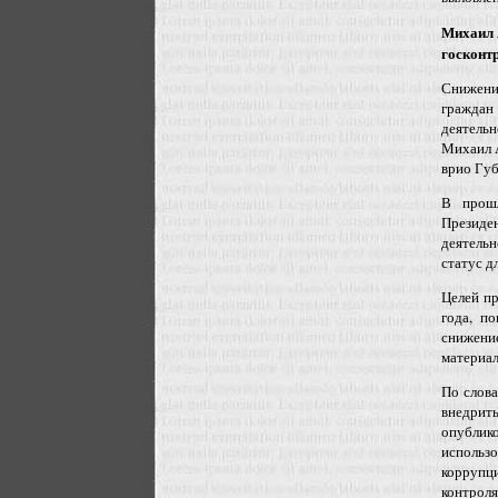
Михаил 
госконт
Снижени
граждан
деятельн
Михаил А
врио Губ
В прошл
Презид
деятельн
статус д
Целей пр
года, п
снижени
материал
По слов
внедрить
опублик
использо
коррупц
контроля