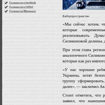
Госновости в facebook
Госновости в twitter
Госновости ВКонтакте
Киберпространство
«Мы сейчас хотим, ч
которые современны
реализовывать. Дум
Силиконовой долины, д
При этом глава регион
аналогичного Силикон
которые как раз имеютс
«У нас хорошие ребя
Украины, хотят безо
группу сформировать
далее», — заключил Ак
Стоит отметить, что 
заявил, что нынешн