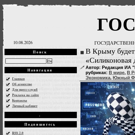
ГО
10.08.2026
ГОСУДАРСТВЕНН
В Крыму будет
Поиск
«Силиконовая 
Автор: Редакция ИА "Г
Навигация
рубриках:
В мире
,
В Р
Экономика
,
Южный 
Главная
Об агентстве
Для пресс-служб
Реклама на сайте
Контакты
Личный кабинет
.
Подпишитесь
RSS 2.0