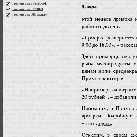
Госновости в facebook
Ярмарка
Госновости в twitter
Госновости ВКонтакте
этой неделе ярмарка 
работать два дня.
«Ярмарка развернется в
9.00 до 18.00», – расск
Здесь приморцы смогут
рыбу, мясопродукты, 
ценам ниже среднекра
Приморского края.
«Например, килограмм 
20 рублей», – добавили
Напомним, в Приморь
ярмарки. Подробную
здесь
.
узнать
Отметим, в своем е