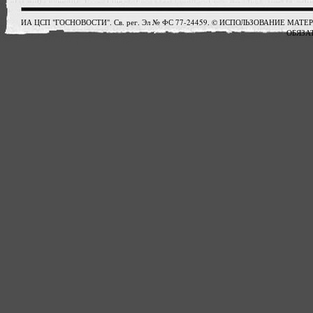
ИА ЦСП "ГОСНОВОСТИ". Св. рег. Эл № ФС 77-24459. © ИСПОЛЬЗОВАНИЕ М
ОБЯЗАТ