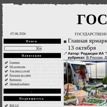
ГО
07.08.2026
ГОСУДАРСТВЕНН
Главная ярмарк
Поиск
13 октября
Автор: Редакция ИА "Г
Навигация
рубриках:
В России
,
Д
Главная
Об агентстве
Для пресс-служб
Реклама на сайте
Контакты
Личный кабинет
.
Подпишитесь
RSS 2.0