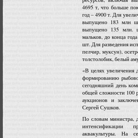
4695 т, что больше по
год – 4900 т. Для увел
выпущено 183 млн шт
выпущено 135 млн. ш
мальков, до конца год
шт. Для разведения исп
пелчир, муксун), осетр
толстолобик, белый аму
«В целях увеличения 
формированию рыбово
сегодняшний день ком
общей сложности 100 
аукционов и заключе
Сергей Сушков.
По словам министра, 
интенсификации п
аквакультуры. На с