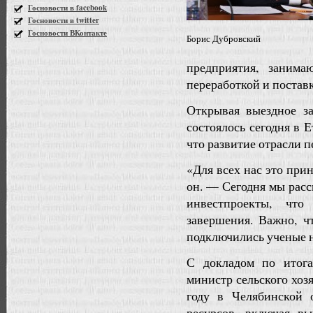
Госновости в facebook
Госновости в twitter
Госновости ВКонтакте
Борис Дубровский
предприятия, заним
переработкой и постав
Открывая выездное за
состоялось сегодня в 
что развитие отрасли 
«Для всех нас это при
он. — Сегодня мы расс
инвестпроекты, чт
завершения. Важно, ч
подключились ученые 
С докладом по итога
министр сельского хоз
году в Челябинской 
ресурсов, включая в