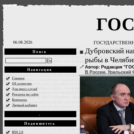
ГО
06.08.2026
ГОСУДАРСТВЕНН
Дубровский на
Поиск
рыбы в Челяби
Автор: Редакция "ГОСН
Навигация
В России
,
Уральский
Главная
Об агентстве
Для пресс-служб
Реклама на сайте
Контакты
Личный кабинет
.
Подпишитесь
RSS 2.0