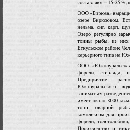
составляют – 15-25 %, 
ООО «Бирюза» выращив
озере Бирюзовом. Ест
нельма, сиг, карп, щу
Озеро регулярно зары
тонны рыбы, из них 
Еткульском районе Чел
карьерного типа на Юж
ООО «Южноуральская
форели, стерляди, 
Предприятие рас
Южноуральского вод
заниматься разведени
имеет около 8000 кв.м
тонн товарной рыб
комплексом для произ
форели, толстолобика,
Производство и инк