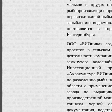
мальков в прудах по
рыбопроизводящих пре
перевозки живой рыбы 
зарыблению водоемо
поставляется в то
Екатеринбурга.
ООО «БИОника» созд
проектов в сельском
деятельности компании
замкнутого водосна
Инвестиционный 
«Аквакультура БИОник
по разведению рыбы н
области с применение
завода по выращив
производственной мощ
тонн/год черной о
документация, ведетс