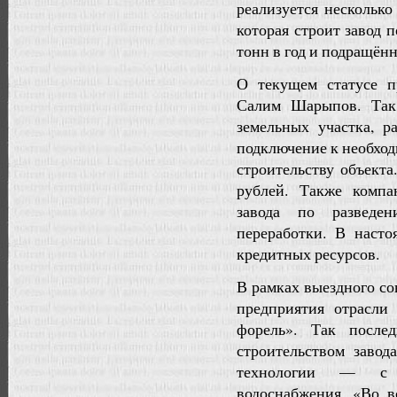
реализуется несколько
которая строит завод
тонн в год и подращённ
О текущем статусе 
Салим Шарыпов. Так,
земельных участка, р
подключение к необход
строительству объект
рублей. Также компа
завода по разведе
переработки. В наст
кредитных ресурсов.
В рамках выездного с
предприятия отрасл
форель». Так после
строительством заво
технологии — с и
водоснабжения. «Во 