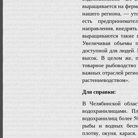
выращивается на ферма
нашего региона, — ут
есть предпринимате
направления, внедрят
выращиваются такие ц
Увеличивая объемы п
доступной для людей.
высок. В целом же, п
товарное рыбоводство
важных отраслей реги
растениеводством».
Для справки:
В Челябинской облас
водохранилищами. Пл
водохранилищ более 50
рыбы и водных бесп
плотву, окуня, карася