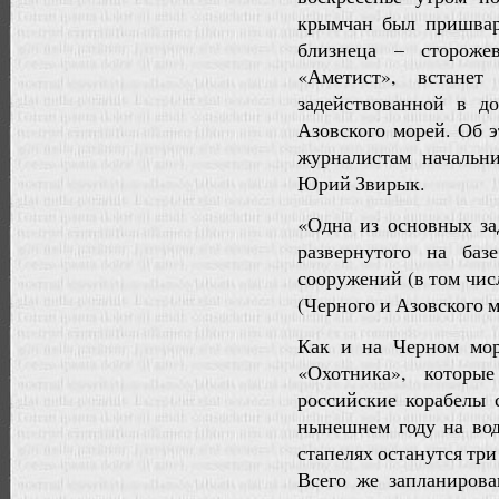
крымчан был пришварт
близнеца – стороже
«Аметист», встанет
задействованной в д
Азовского морей. Об 
журналистам начальн
Юрий Звирык.
«Одна из основных за
развернутого на баз
сооружений (в том чис
(Черного и Азовского 
Как и на Черном мор
«Охотника», которы
российские корабелы 
нынешнем году на вод
стапелях останутся три
Всего же запланирова