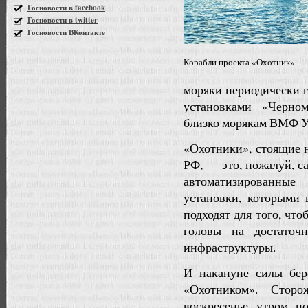
Госновости в facebook
Госновости в twitter
Госновости ВКонтакте
Корабли проекта «Охотник»
моряки периодически 
установками «Черном
близко морякам ВМФ Ук
«Охотники», стоящие 
РФ, — это, пожалуй,
автоматизированные
установки, которыми 
подходят для того, чт
головы на достаточ
инфраструктуры.
И накануне силы бер
«Охотником». Стор
воскресенье утром п