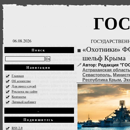
ГО
06.08.2026
ГОСУДАРСТВЕНН
«Охотники» ФС
Поиск
шельф Крыма
Автор: Редакция "ГОСН
Навигация
Астраханская област
Севастополь
,
Министе
Главная
Республика Крым
,
Эк
Об агентстве
Для пресс-служб
Реклама на сайте
Контакты
Личный кабинет
.
Подпишитесь
RSS 2.0