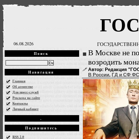
ГО
06.08.2026
ГОСУДАРСТВЕНН
В Москве не п
Поиск
возродить мон
Автор: Редакция "ГОСН
Навигация
В России
,
ГД и СФ Ф
Главная
Об агентстве
Для пресс-служб
Реклама на сайте
Контакты
Личный кабинет
.
Подпишитесь
RSS 2.0