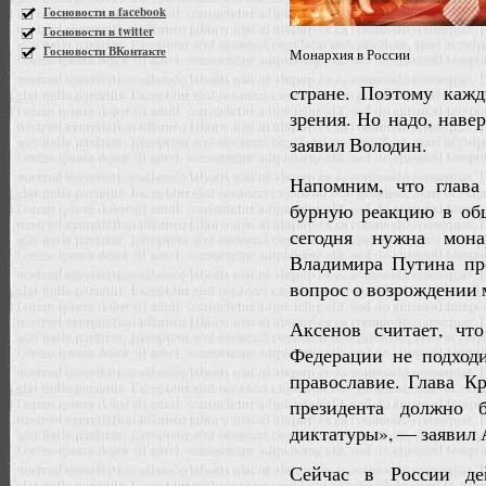
Госновости в facebook
Госновости в twitter
Госновости ВКонтакте
Монархия в России
стране. Поэтому каж
зрения. Но надо, наве
заявил Володин.
Напомним, что глав
бурную реакцию в общ
сегодня нужна мона
Владимира Путина пре
вопрос о возрождении 
Аксенов считает, чт
Федерации не подходи
православие. Глава К
президента должно 
диктатуры», — заявил 
Сейчас в России дей