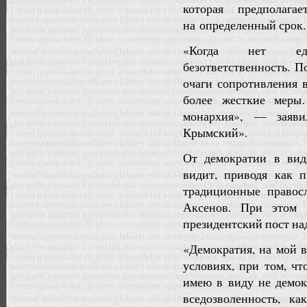
которая предполага
на определенный срок.
«Когда нет един
безответственность. 
очаги сопротивления 
более жесткие меры
монархия», — заяв
Крымский».
От демократии в вид
видит, приводя как 
традиционные правосл
Аксенов. При этом 
президентский пост на
«Демократия, на мой в
условиях, при том, ч
имею в виду не демок
вседозволенность, к