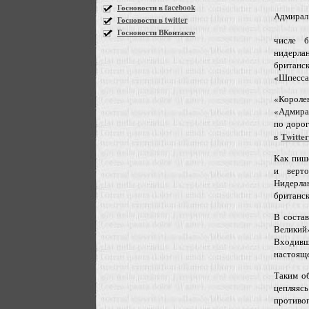
Госновости в facebook
Адмирал
Госновости в twitter
Госновости ВКонтакте
числе б
нидерла
британс
«Шпесса
«Короле
«Адмира
по дорог
Twitter
в
Как пише
и верт
Нидерла
британс
В соста
Великий
Входивше
настояще
Таким о
цепляяс
противоп