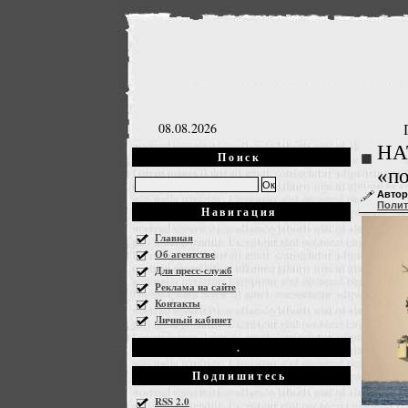
08.08.2026
НА
Поиск
«по
Автор
Полит
Навигация
Главная
Об агентстве
Для пресс-служб
Реклама на сайте
Контакты
Личный кабинет
.
Подпишитесь
RSS 2.0