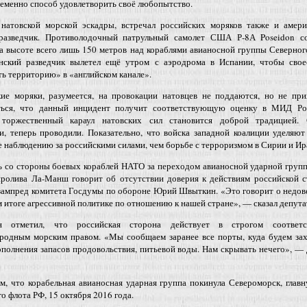
еменно способ удовлетворить своё любопытство.
натовской морской эскадры, встречал российских моряков также и амери
-разведчик. Противолодочный патрульный самолет США Р-8А Poseidon с
а высоте всего лишь 150 метров над кораблями авианосной группы Северног
нский разведчик вылетел ещё утром с аэродрома в Испании, чтобы свое
ь территорию» в «английском канале».
кие моряки, разумеется, на провокации натовцев не поддаются, но не при
ться, что данный инцидент получит соответствующую оценку в МИД Ро
торжественный караул натовских сил становится доброй традицией. 
и, теперь проводили. Показательно, что войска западной коалиции уделяю
 наблюдению за российскими силами, чем борьбе с терроризмом в Сирии и Ир
ь со стороны боевых кораблей НАТО за переходом авианосной ударной гру
пролива Ла-Манш говорит об отсутствии доверия к действиям российской с
зампред комитета Госдумы по обороне Юрий Швыткин. «Это говорит о недов
 итоге агрессивной политике по отношению к нашей стране», — сказал депута
н отметил, что российская сторона действует в строгом соответ
родным морским правом. «Мы сообщаем заранее все порты, куда будем зах
полнения запасов продовольствия, питьевой воды. Нам скрывать нечего», —
, что корабельная авианосная ударная группа покинула Североморск, глав
о флота РФ, 15 октября 2016 года.