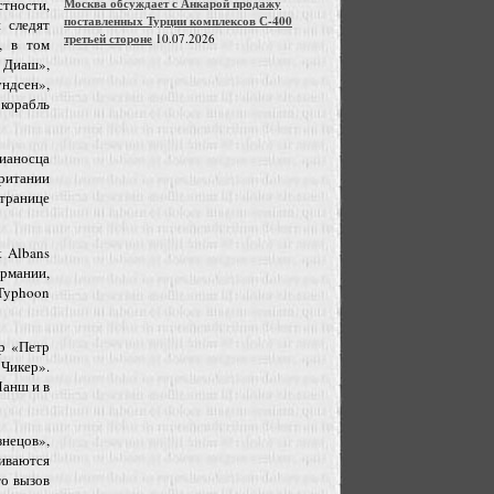
Москва обсуждает с Анкарой продажу
тности,
поставленных Турции комплексов С-400
 следят
третьей стороне
10.07.2026
, в том
 Диаш»,
ндсен»,
корабль
ианосца
британии
странице
t Albans
рмании,
 Typhoon
р «Петр
Чикер».
Манш и в
знецов»,
иваются
то вызов