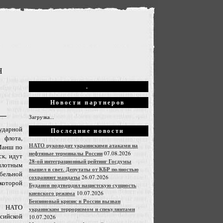
Н
.
Новости партнеров
Загрузка...
дарной
Последние новости
флота,
НАТО руководит украинскими атаками на
Манш по
нефтяные терминалы России
07.08.2026
ск, идут
28-ой интеграционный рейтинг Госдумы
отным
вышел в свет. Депутаты от КБР полностью
бельной
сохраняют мандаты
26.07.2026
которой
Буданов подтвердил нацистскую сущность
киевского режима
10.07.2026
Бензиновый кризис в России вызван
й НАТО
украинским терроризмом и спекулянтами
сийской
10.07.2026