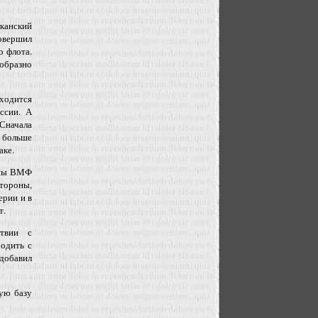
канский
овершил
о флота.
образно
ходится
ссии. А
Сначала
т больше
аке.
ппы ВМФ
тороны,
ерии и в
т.
ствии с
одить с
 добавил
ную базу