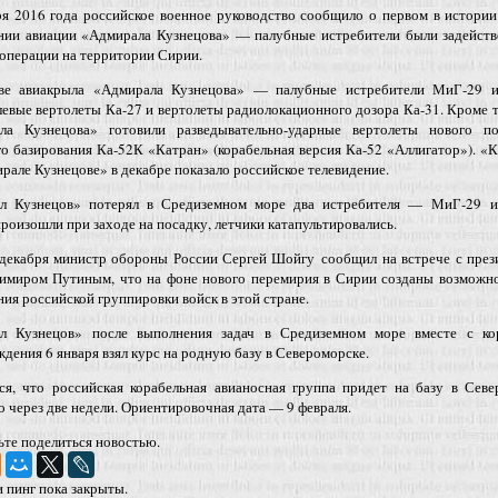
ря 2016 года российское военное руководство сообщило о первом в истори
нии авиации «Адмирала Кузнецова» — палубные истребители были задейств
операции на территории Сирии.
ве авиакрыла «Адмирала Кузнецова» — палубные истребители МиГ-29 и
евые вертолеты Ка-27 и вертолеты радиолокационного дозора Ка-31. Кроме т
ла Кузнецова» готовили разведывательно-ударные вертолеты нового по
о базирования Ка-52К «Катран» (корабельная версия Ка-52 «Аллигатор»). «
рале Кузнецове» в декабре показало российское телевидение.
л Кузнецов» потерял в Средиземном море два истребителя — МиГ-29 и
роизошли при заходе на посадку, летчики катапультировались.
 декабря министр обороны России Сергей Шойгу сообщил на встрече с през
имиром Путиным, что на фоне нового перемирия в Сирии созданы возможно
ия российской группировки войск в этой стране.
л Кузнецов» после выполнения задач в Средиземном море вместе с ко
дения 6 января взял курс на родную базу в Североморске.
ся, что российская корабельная авианосная группа придет на базу в Севе
 через две недели. Ориентировочная дата — 9 февраля.
ьте поделиться новостью.
 пинг пока закрыты.