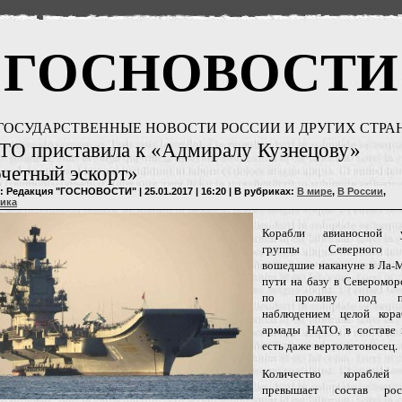
ГОСНОВОСТИ
ГОСУДАРСТВЕННЫЕ НОВОСТИ РОССИИ И ДРУГИХ СТРА
ТО приставила к «Адмиралу Кузнецову»
четный эскорт»
: Редакция "ГОСНОВОСТИ" | 25.01.2017 | 16:20 | В рубриках:
В мире
,
В России
,
ика
Корабли авианосной у
группы Северного 
вошедшие накануне в Ла-
пути на базу в Северомор
по проливу под пл
наблюдением целой кора
армады НАТО, в составе 
есть даже вертолетоносец.
Количество корабле
превышает состав рос