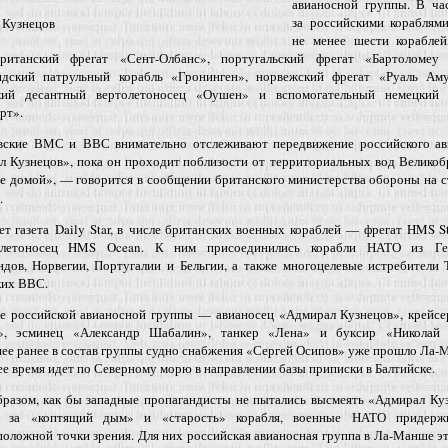
авианосной группы. В час
за российскими кораблями
 Кузнецов
не менее шести кораблей
ританский фрегат «Сент-Олбанс», португальский фрегат «Бартоломеу
ндский патрульный корабль «Гронинген», норвежский фрегат «Руаль Аму
кий десантный вертолетоносец «Оушен» и вспомогательный немецкий 
рт».
вские ВМС и ВВС внимательно отслеживают передвижение российского ав
л Кузнецов», пока он проходит поблизости от территориальных вод Велико
е домой», — говорится в сообщении британского министерства обороны на 
.
т газета Daily Star, в числе британских военных кораблей — фрегат HMS S
олетоносец HMS Ocean. К ним присоединились корабли НАТО из Ге
ндов, Норвегии, Португалии и Бельгии, а также многоцелевые истребители
ких ВВС.
ве российской авианосной группы — авианосец «Адмирал Кузнецов», крейсе
», эсминец «Александр Шабалин», танкер «Лена» и буксир «Николай 
е ранее в состав группы судно снабжения «Сергей Осипов» уже прошло Ла-
е время идет по Северному морю в направлении базы приписки в Балтийске.
бразом, как бы западные пропагандисты не пытались высмеять «Адмирал Ку
ь за «коптящий дым» и «старость» корабля, военные НАТО придерж
оложной точки зрения. Для них российская авианосная группа в Ла-Манше э