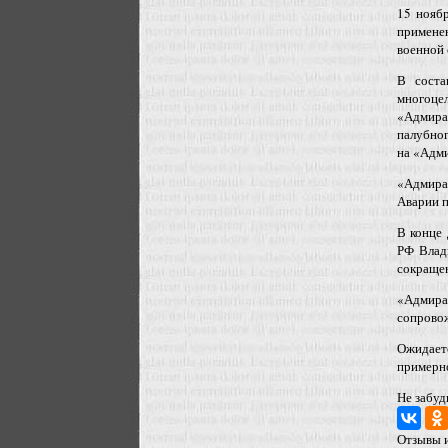
15 нояб
примене
военной 
В соста
многоцел
«Адмира
палубног
на «Адми
«Адмира
Аварии п
В конце
РФ Влад
сокращен
«Адмира
сопровож
Ожидает
примерно
Не забуд
Отзывы и