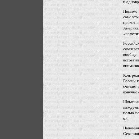
и одновр
Помимо 
самолёт
пролет н
Америка
«пометит
Российс
сомнева
вообще 
встретил
внимание
Контрол
России 
считает 
конечном
Швытки
междуна
целью по
он.
Напомним
Северног