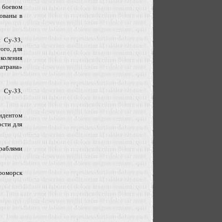
и боевом
ованы в
 Су-33,
ого, для
коления
Катрана»
 Су-33.
идентом
сти для
раблями
роморск