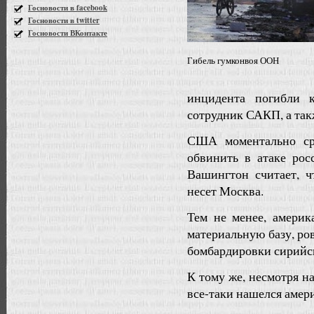
Госновости в facebook
Госновости в twitter
Госновости ВКонтакте
Гибель гумконвоя ООН
инцидента погибли
сотрудник САКП, а так
США моментально ср
обвинить в атаке ро
Вашингтон считает, ч
несет Москва.
Тем не менее, амери
материальную базу, ров
бомбардировки сирийск
К тому же, несмотря н
все-таки нашелся амер