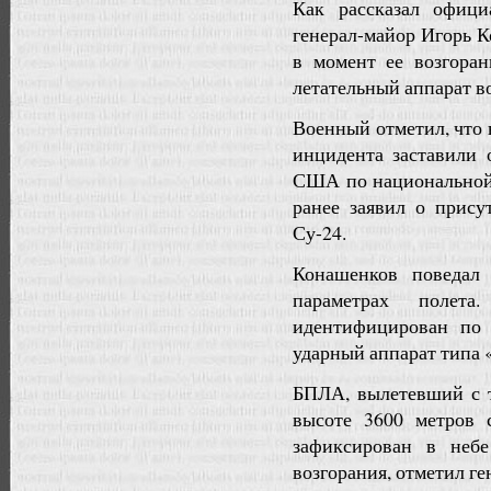
Как рассказал офиц
генерал-майор Игорь К
в момент ее возгора
летательный аппарат в
Военный отметил, что 
инцидента заставили 
США по национальной 
ранее заявил о прису
Су-24.
Конашенков поведал
параметрах полет
идентифицирован по
ударный аппарат типа «
БПЛА, вылетевший с 
высоте 3600 метров 
зафиксирован в неб
возгорания, отметил ге