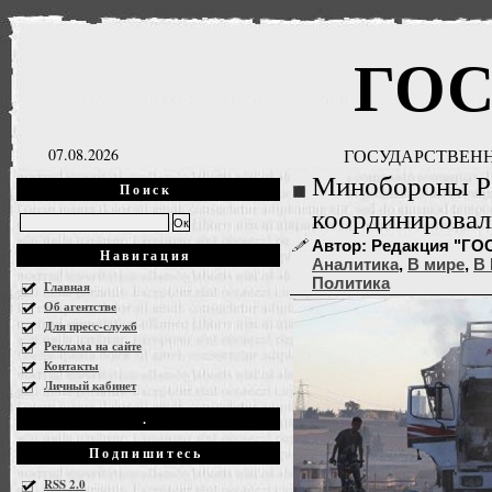
ГО
07.08.2026
ГОСУДАРСТВЕНН
Минобороны Р
Поиск
координировал
Автор: Редакция "ГОСН
Навигация
Аналитика
,
В мире
,
В 
Политика
Главная
Об агентстве
Для пресс-служб
Реклама на сайте
Контакты
Личный кабинет
.
Подпишитесь
RSS 2.0