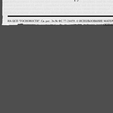
ИА ЦСП "ГОСНОВОСТИ". Св. рег. Эл № ФС 77-24459. © ИСПОЛЬЗОВАНИЕ М
ОБЯЗАТ