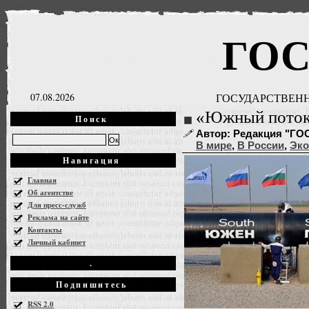
ГО
07.08.2026
ГОСУДАРСТВЕНН
«Южный поток»
Поиск
Автор: Редакция "ГОСН
В мире
,
В России
,
Эко
Навигация
Главная
Об агентстве
Для пресс-служб
Реклама на сайте
Контакты
Личный кабинет
.
Подпишитесь
RSS 2.0