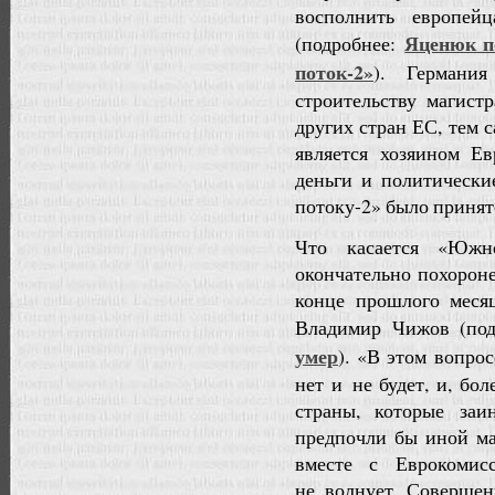
восполнить европе
Яценюк п
(подробнее:
поток-2»
). Германи
строительству магист
других стран ЕС, тем 
является хозяином Е
деньги и политическ
потоку-2» было принят
Что касается «Южн
окончательно похороне
конце прошлого меся
Владимир Чижов (по
умер
). «В этом вопро
нет и не будет, и, бо
страны, которые заи
предпочли бы иной ма
вместе с Еврокомис
не волнует. Совершен