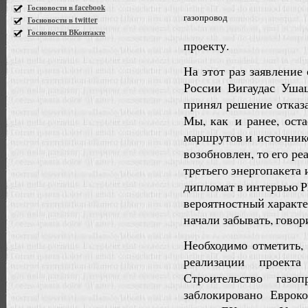
Госновости в facebook
газопровод
Госновости в twitter
Госновости ВКонтакте
проекту.
На этот раз заявлени
России Вигаудас Уша
принял решение отказ
Мы, как и ранее, ос
маршрутов и источнико
возобновлен, то его р
третьего энергопакета
дипломат в интервью Р
вероятностный характе
начали забывать, говор
Необходимо отметить,
реализации проект
Строительство газ
заблокировано Еврок