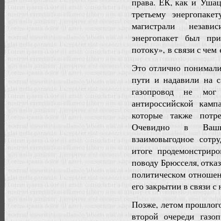
права.
ЕК, как и Ушац
третьему энергопаке
магистрали незави
энергопакет был пр
потоку», в связи с че
Это отлично понимали
пути и надавили на с
газопровод не мог
антироссийской кам
которые также потр
Очевидно в Ваши
взаимовыгодное сотр
итоге продемонстрир
поводу Брюсселя, отка
политическом отношен
его закрытии в связи 
Позже, летом прошлого
второй очереди газо