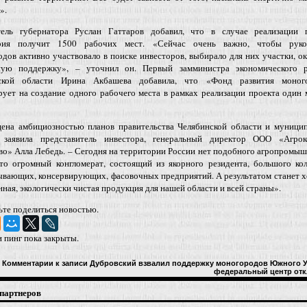
».
тель губернатора Руслан Гаттаров добавил, что в случае реализации п
рия получит 1500 рабочих мест. «Сейчас очень важно, чтобы руко
дов активно участвовало в поиске инвесторов, выбирало для них участки, о
ную поддержку», – уточнил он. Первый замминистра экономического р
ской области Ирина Акбашева добавила, что «Фонд развития моног
ует на создание одного рабочего места в рамках реализации проекта один
ена амбициозностью планов правительства Челябинской области и муницип
заявила представитель инвестора, генеральный директор ООО «Агрок
о» Алла Лебедь. – Сегодня на территории России нет подобного агропромы
Это огромный конгломерат, состоящий из якорного резидента, большого ко
ывающих, консервирующих, фасовочных предприятий. А результатом станет 
нная, экологически чистая продукция для нашей области и всей страны».
ьте поделиться новостью.
 пинг пока закрыты.
Комментарии
к записи Дубровский взвалил поддержку моногородов Южного У
федеральный центр
отк
партнеров