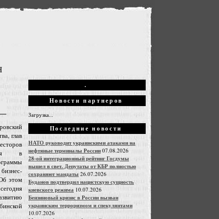
Н
.
Новости партнеров
Загрузка...
ровский
Последние новости
ва, глав
НАТО руководит украинскими атаками на
есторов
нефтяные терминалы России
07.08.2026
ься в
28-ой интеграционный рейтинг Госдумы
раммы
вышел в свет. Депутаты от КБР полностью
изнес-
сохраняют мандаты
26.07.2026
Об этом
Буданов подтвердил нацистскую сущность
сегодня
киевского режима
10.07.2026
витию
Бензиновый кризис в России вызван
украинским терроризмом и спекулянтами
инской
10.07.2026