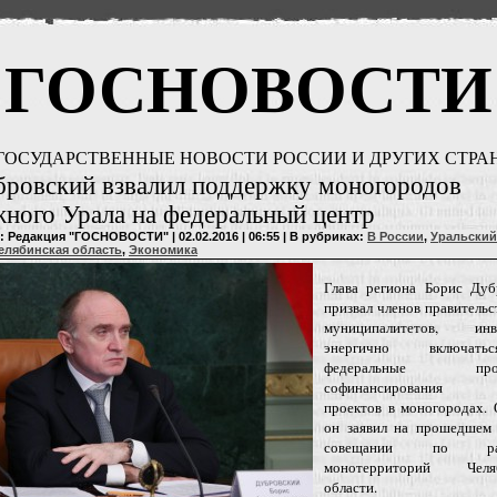
ГОСНОВОСТИ
ГОСУДАРСТВЕННЫЕ НОВОСТИ РОССИИ И ДРУГИХ СТРА
ровский взвалил поддержку моногородов
ого Урала на федеральный центр
: Редакция "ГОСНОВОСТИ" | 02.02.2016 | 06:55 | В рубриках:
В России
,
Уральский
елябинская область
,
Экономика
Глава региона Борис Дуб
призвал членов правительст
муниципалитетов, инв
энергично включат
федеральные прог
софинансирования б
проектов в моногородах. 
он заявил на прошедшем 
совещании по раз
монотерриторий Челяб
области.