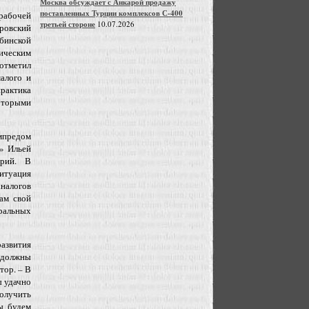
Москва обсуждает с Анкарой продажу
поставленных Турции комплексов С-400
абочей
третьей стороне
10.07.2026
овский
бинской
ическим
отметил
малого и
рактика
оторыми
мпредом
» Ильей
орий. В
ситуация
аналогов
там свой
ральных
азвития
 должны
тор. – В
ы удачно
получить
мы будем