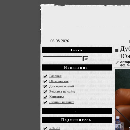
08.08.2026
Дуб
Поиск
Южн
Автор
ФО
,
Ч
Навигация
Главная
Об агентстве
Для пресс-служб
Реклама на сайте
Контакты
Личный кабинет
.
Подпишитесь
RSS 2.0