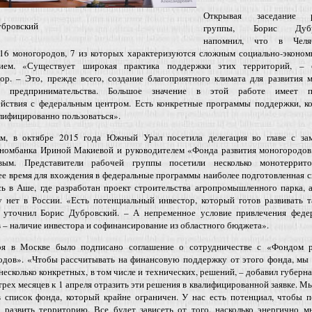
Открывая заседание р
убровский
группы, Борис Дубр
напомнил, что в Челя
 16 моногородов, 7 из которых характеризуются сложным социально-эконом
ием. «Существует широкая практика поддержки этих территорий, – 
ор. – Это, прежде всего, создание благоприятного климата для развития 
о предпринимательства. Большое значение в этой работе имеет п
ействия с федеральным центром. Есть конкретные программы поддержки, к
лифицированно пользоваться».
м, в октябре 2015 года Южный Урал посетила делегация во главе с за
номбанка Ириной Макиевой и руководителем «Фонда развития моногородов
овым. Представители
рабочей группы посетили несколько монотеррит
е время для вхождения в федеральные программы наиболее подготовленная 
ь в Аше, где разработан проект строительства агропромышленного парка, 
у нет в России. «Есть потенциальный инвестор, который готов развивать 
– уточнил Борис Дубровский. – А непременное условие привлечения феде
 – наличие инвестора и софинансирование из областного бюджета».
ря в Москве было подписано соглашение о сотрудничестве с «Фондом р
одов». «Чтобы рассчитывать на финансовую поддержку от этого фонда, мы
несколько конкретных, в том числе и технических, решений, – добавил губерна
трех месяцев к 1 апреля отразить эти решения в квалифицированной заявке. М
в список фонда, который крайне ограничен. У нас есть потенциал, чтобы 
и развить территорию. Все будет зависеть от того, насколько энергично 