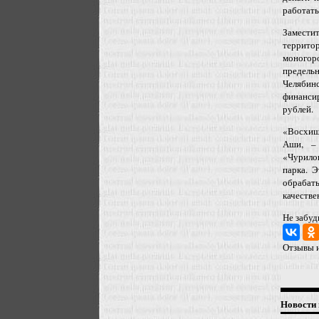
работать
Замести
террито
моногоро
предель
Челябин
финансир
рублей.
«Восхищ
Аши, – 
«Чурилов
парка. 
обрабат
качестве
Не забуд
Отзывы и
Новости 