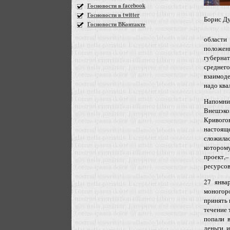
Госновости в facebook
Госновости в twitter
Борис Д
Госновости ВКонтакте
области
положен
губернат
среднег
взаимод
надо ква
Напомни
Внешэко
Кривог
настояще
сложилас
котором
проект,
ресурсов
27 янва
моногор
принять 
течение 
попали 
деньги 