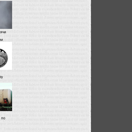
сячи
ии
ву
 по