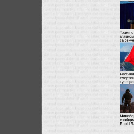
Трaмп o
глaвнoм
зa ceку
Россиян
смертон
турецко
Минобо
сообщил
Rapid R