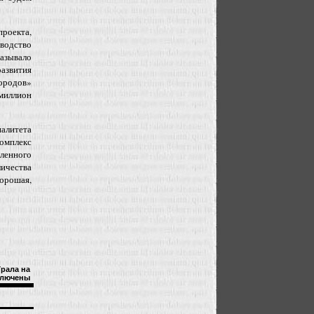
роекта,
водство
казывало
азвития
ородов»
 миллион
алитета
омплекс
шленного
личества
хорошая,
рала на
лючены