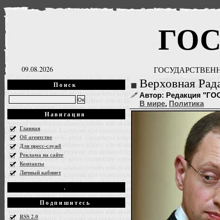
ГО
09.08.2026
ГОСУДАРСТВЕНН
Верховная Рад
Поиск
Автор: Редакция "ГОСН
В мире
,
Политика
Навигация
Главная
Об агентстве
Для пресс-служб
Реклама на сайте
Контакты
Личный кабинет
.
Подпишитесь
RSS 2.0