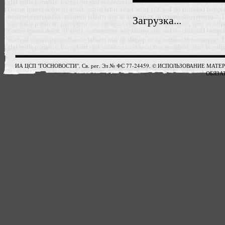
Загрузка...
ИА ЦСП "ГОСНОВОСТИ". Св. рег. Эл № ФС 77-24459. © ИСПОЛЬЗОВАНИЕ М
ОБЯЗАТ