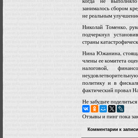
когда не выполнял
занималось сбором кр
не реальным улучшение
Николай Томенко, рук
подчеркнул установ
страны катастрофичес
Нина Южанина, стоящая
члены ее комитета оце
налоговой, фина
неудовлетворительну
политику и в фискал
фактический провал Н
Не забудьте поделиться
Отзывы и пинг пока за
Комментарии
к запис