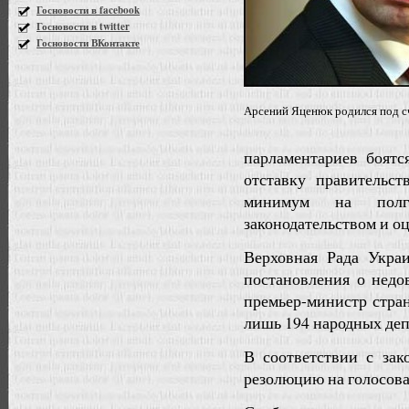
Госновости в facebook
Госновости в twitter
Госновости ВКонтакте
Арсений Яценюк родился под с
парламентариев боятс
отставку правительс
минимум на полг
законодательством и оц
Верховная Рада Укра
постановления о недов
премьер-министр стра
лишь 194 народных деп
В соответствии с зак
резолюцию на голосова